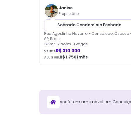
Janise
Proprietário
Sobrado Condomínio Fechado
Rua Agostinho Navarro - Conceicao, Osasco 
SP, Brasil
126
m² ·
2
dorm
· 1 vagas
R$ 310.000
VENDA
R$ 1.750
/mês
ALUGUEL
Você tem
um
imóvel
em
Conceiç