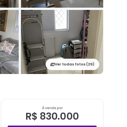
Ver todas fotos (
29
)
À venda por
R$ 830.000