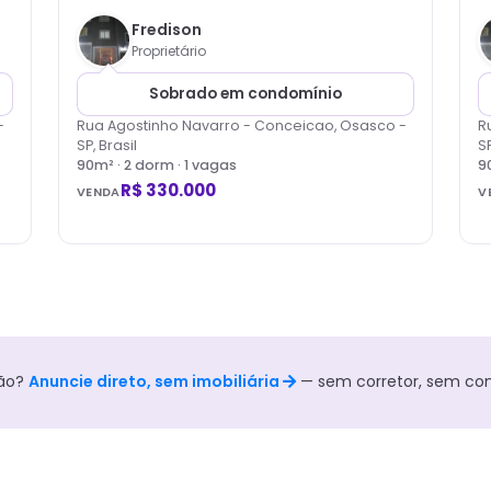
Fredison
Proprietário
Sobrado em condomínio
-
Rua Agostinho Navarro - Conceicao, Osasco -
R
SP, Brasil
SP
90
m² ·
2
dorm
· 1 vagas
9
R$ 330.000
VENDA
V
ão
?
Anuncie direto, sem imobiliária
— sem corretor, sem co