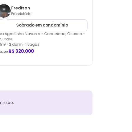
Fredison
Proprietário
Sobrado em condomínio
ua Agostinho Navarro - Conceicao, Osasco -
, Brasil
0
m² ·
2
dorm
· 1 vagas
R$ 320.000
ENDA
missão.