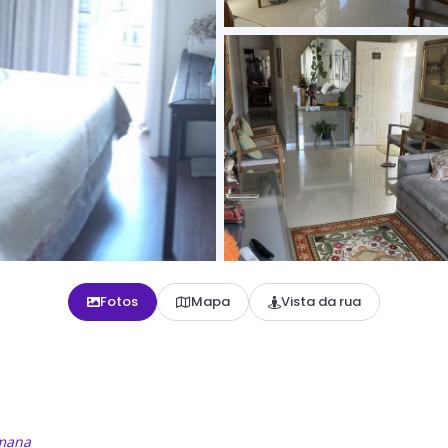
Fotos
Mapa
Vista da rua
emana