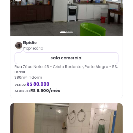
Elpidio
Proprietário
sala comercial
Rua Zéca Neto, 45 - Cristo Redentor, Porto Alegre - RS,
Brasil
380
m² ·
1
dorm
R$ 80.000
VENDA
R$ 6.500
/mês
ALUGUEL