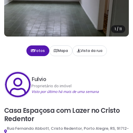
1
/
11
Fotos
Mapa
Vista da rua
Fulvio
Proprietário do imóvel
Visto por último há mais de uma semana
Casa Espaçosa com Lazer no Cristo
Redentor
Rua Fernando Abbott, Cristo Redentor, Porto Alegre, RS, 91712-