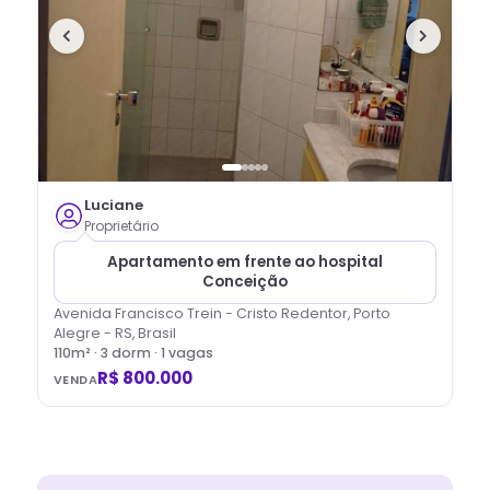
Luciane
Proprietário
Apartamento em frente ao hospital
Conceição
Avenida Francisco Trein - Cristo Redentor, Porto
Alegre - RS, Brasil
110
m² ·
3
dorm
· 1 vagas
R$ 800.000
VENDA