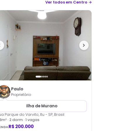
Ver todos
em Centro
→
Paulo
Proprietário
Ilha de Murano
ua Parque do Varvito, Itu - SP, Brasil
8
m² ·
2
dorm
· 1 vagas
R$ 200.000
ENDA