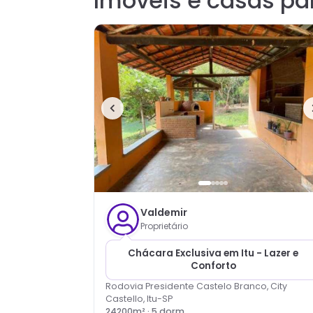
Imóveis e casas pa
Valdemir
Proprietário
Chácara Exclusiva em Itu - Lazer e
Conforto
Rodovia Presidente Castelo Branco, City
Castello, Itu-SP
24200
m² ·
5
dorm