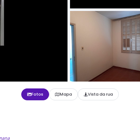
Fotos
Mapa
Vista da rua
emana