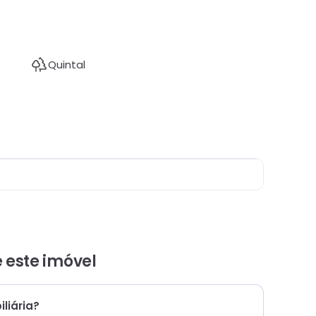
Quintal
e este
imóvel
liária?