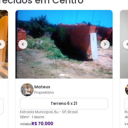
recidos em Centro
Mateus
Proprietário
Terreno 6 x 21
Estrada Municipal, Itu - SP, Brasil
R
121
m² ·
1
dorm
4
R$ 70.000
VENDA
V