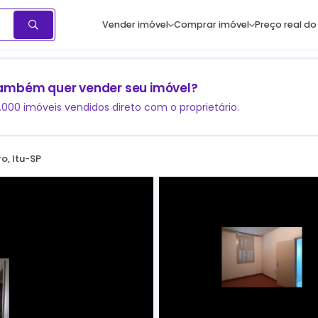
Vender imóvel
Comprar imóvel
Preço real do
ambém quer vender seu imóvel?
1.000 imóveis vendidos direto com o proprietário.
o, Itu-SP