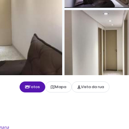
Fotos
Mapa
Vista da rua
emana