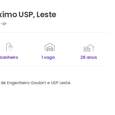
imo USP, Leste
o-SP
 banheiro
1 vaga
28 anos
e Engenheiro Goulart e USP Leste.