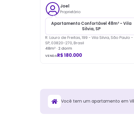
Joel
Proprietário
Apartamento Confortável 48m² - Vila
Silvia, SP
R. Lauro de Freitas, 199 - Vila Silvia, São Paulo -
SP, 03820-270, Brasil
48
m² ·
2
dorm
R$ 180.000
VENDA
Você tem
um
apartamento
em
Vi