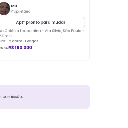
iza
Proprietário
Apt° pronto para mudar
ua Colônia Leopoldina - Vila Silvia, São Paulo -
, Brasil
8
m² ·
2
dorm
· 1 vagas
R$ 180.000
ENDA
m comissão.