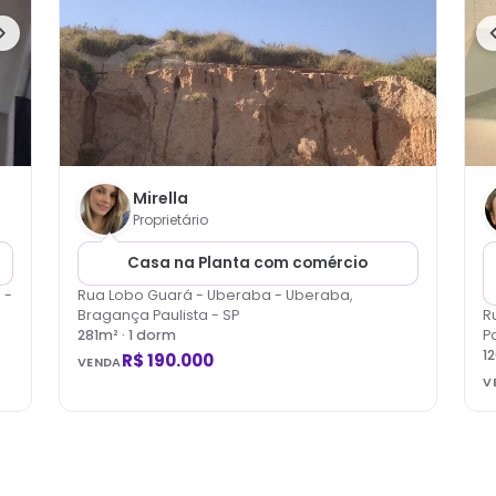
Mirella
Proprietário
Casa na Planta com comércio
 -
Rua Lobo Guará - Uberaba - Uberaba,
Bragança Paulista - SP
R
281
m² ·
1
dorm
Pa
1
R$ 190.000
VENDA
V