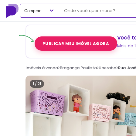
Comprar
Você t
PUBLICAR MEU IMÓVEL AGORA
Mais de 
Imóveis à venda
Bragança Paulista
Uberaba
Rua José
1 /
21