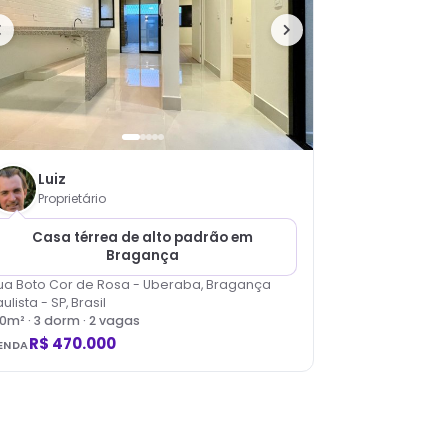
Luiz
Proprietário
Casa térrea de alto padrão em
Bragança
ua Boto Cor de Rosa - Uberaba, Bragança
ulista - SP, Brasil
20
m² ·
3
dorm
· 2 vagas
R$ 470.000
ENDA