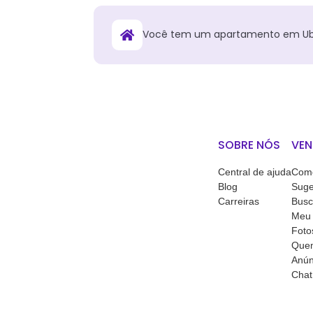
Você tem
um
apartamento
em
U
SOBRE NÓS
VEN
Central de ajuda
Como
Blog
Suge
Carreiras
Busc
Meu 
Foto
Quem
Anún
Chat