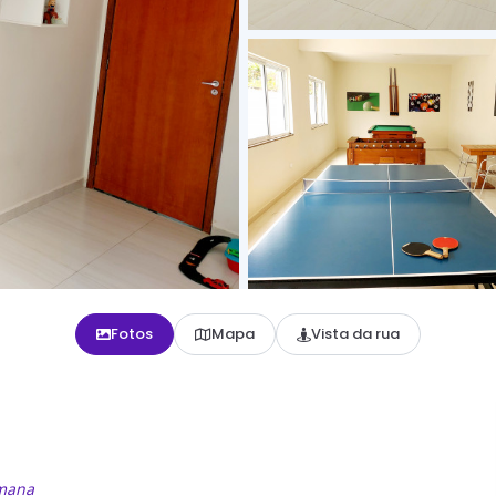
Fotos
Mapa
Vista da rua
emana