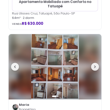
Apartamento Mobiliado com Conforto no
Tatuapé
Rua Ulisses Cruz, Tatuapé, São Paulo-SP
64
m² ·
2
dorm
R$ 630.000
VENDA
Maria
Proprietário