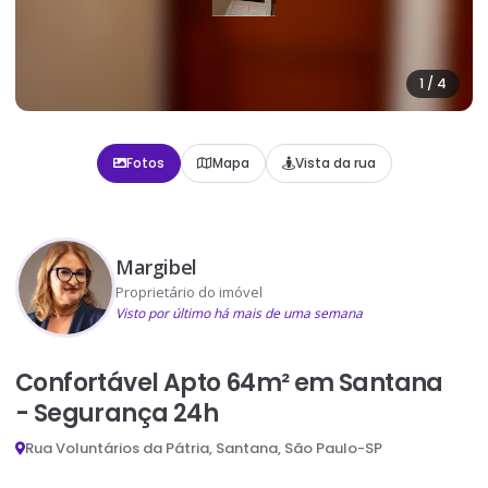
1
/
4
Fotos
Mapa
Vista da rua
Margibel
Proprietário do imóvel
Visto por último há mais de uma semana
Confortável Apto 64m² em Santana
- Segurança 24h
Rua Voluntários da Pátria, Santana, São Paulo-SP