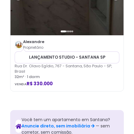
Alexandre
Proprietário
LANÇAMENTO STUDIO - SANTANA SP
Rua Dr. Olavo Egídio, 767 - Santana, São Paulo - SP,
Brasil
32
m² ·
1
dorm
R$ 330.000
VENDA
Você tem
um
apartamento
em
Santana
?
Anuncie direto, sem imobiliária
— sem
corretor, sem comissão.