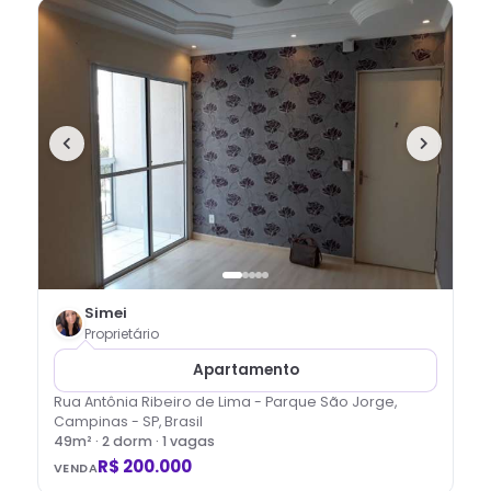
Simei
Proprietário
Apartamento
Rua Antônia Ribeiro de Lima - Parque São Jorge,
Campinas - SP, Brasil
49
m² ·
2
dorm
· 1 vagas
R$ 200.000
VENDA