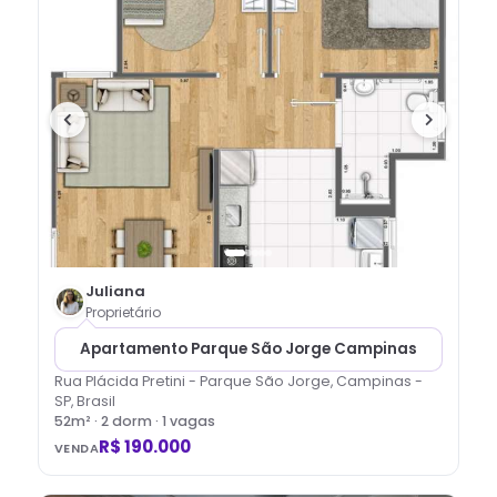
Juliana
Proprietário
Apartamento Parque São Jorge Campinas
Rua Plácida Pretini - Parque São Jorge, Campinas -
SP, Brasil
52
m² ·
2
dorm
· 1 vagas
R$ 190.000
VENDA