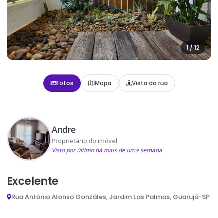
1
/
12
Fotos
Mapa
Vista da rua
Andre
Proprietário do imóvel
Visto por último há mais de uma semana
Excelente
Rua Antônio Alonso Gonzáles, Jardim Las Palmas, Guarujá-SP