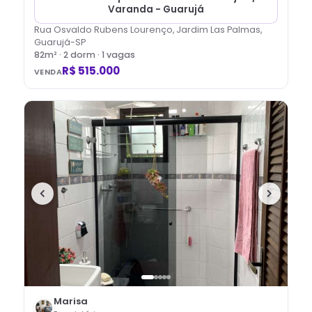
Varanda - Guarujá
Rua Osvaldo Rubens Lourenço, Jardim Las Palmas,
Guarujá-SP
82
m² ·
2
dorm
· 1 vagas
R$ 515.000
VENDA
Marisa