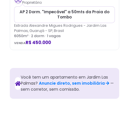
Proprietário
AP 2 Dorm. "Impecável" a 50mts da Praia do
Tombo
Estrada Alexandre Migues Rodrigues - Jardim Las
Palmas, Guarujá - SP, Brasil
6050
m² ·
2
dorm
· 1 vagas
R$ 450.000
VENDA
Você tem
um
apartamento
em
Jardim Las
Palmas
?
Anuncie direto, sem imobiliária
—
sem corretor, sem comissão.