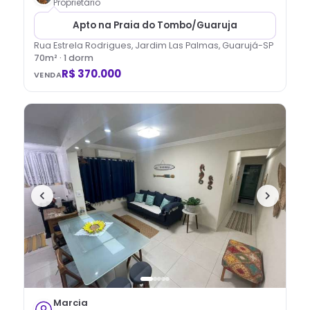
Proprietário
Apto na Praia do Tombo/Guaruja
Rua Estrela Rodrigues, Jardim Las Palmas, Guarujá-SP
70
m² ·
1
dorm
R$ 370.000
VENDA
Marcia