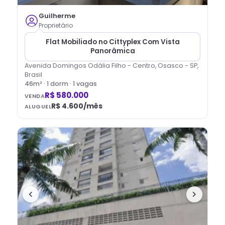
Guilherme
Proprietário
Flat Mobiliado no Cittyplex Com Vista
Panorâmica
Avenida Domingos Odália Filho - Centro, Osasco - SP,
Brasil
46
m² ·
1
dorm
· 1 vagas
R$ 580.000
VENDA
R$ 4.600
/mês
ALUGUEL