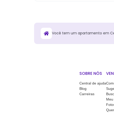
Você tem
um
apartamento
em
C
SOBRE NÓS
VEN
Central de ajuda
Como
Blog
Suge
Carreiras
Busc
Meu 
Foto
Quem