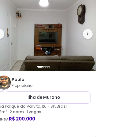
Paulo
Proprietário
Ilha de Murano
ua Parque do Varvito, Itu - SP, Brasil
8
m² ·
2
dorm
· 1 vagas
R$ 200.000
ENDA