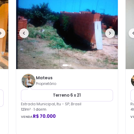
Mateus
Proprietário
Terreno 6 x 21
Estrada Municipal, Itu - SP, Brasil
R
121
m² ·
1
dorm
4
R$ 70.000
VENDA
V