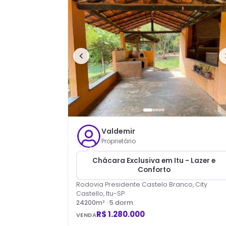
Valdemir
Proprietário
Chácara Exclusiva em Itu - Lazer e
Conforto
Rodovia Presidente Castelo Branco, City
Castello, Itu-SP
24200
m² ·
5
dorm
R$ 1.280.000
VENDA