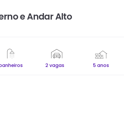
rno e Andar Alto
banheiros
2 vagas
5 anos