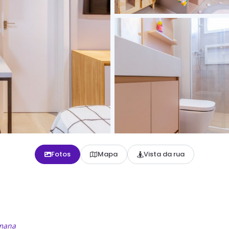
Fotos
Mapa
Vista da rua
emana