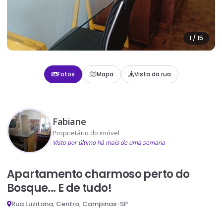
1
/
15
Fotos
Mapa
Vista da rua
Fabiane
Proprietário do imóvel
Visto por último há mais de uma semana
Apartamento charmoso perto do
Bosque... E de tudo!
Rua Luzitana, Centro, Campinas-SP