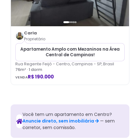
Carla
Proprietário
Apartamento Amplo com Mezaninos na Área
Central de Campinas!
Rua Regente Feijó - Centro, Campinas - SP, Brasil
76
m² ·
1
dorm
R$ 190.000
VENDA
Você tem
um
apartamento
em
Centro
?
Anuncie direto, sem imobiliária
— sem
corretor, sem comissão.