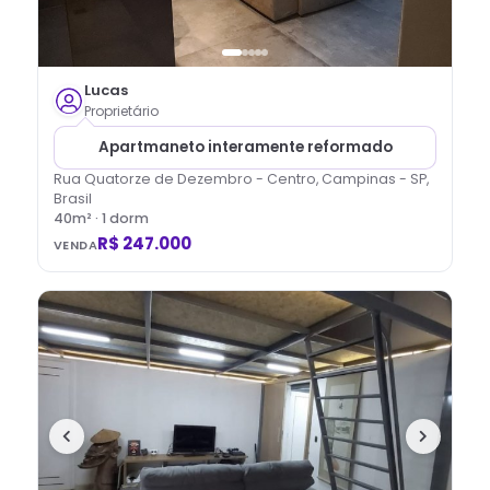
Lucas
Proprietário
Apartmaneto interamente reformado
Rua Quatorze de Dezembro - Centro, Campinas - SP,
Brasil
40
m² ·
1
dorm
R$ 247.000
VENDA