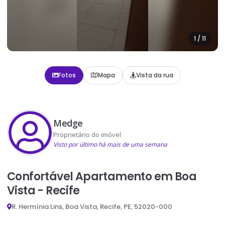
1
/
11
Fotos
Mapa
Vista da rua
Medge
Proprietário do imóvel
Visto por último há mais de uma semana
Confortável Apartamento em Boa
Vista - Recife
R. Hermínia Lins, Boa Vista, Recife, PE, 52020-000