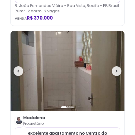
R. João Fernandes Viêira - Boa Vista, Recife - PE, Brasil
78
m² ·
2
dorm
· 2 vagas
R$ 370.000
VENDA
Madalena
Proprietário
excelente apartamento no Centro do