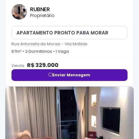
RUBNER
Proprietário
APARTAMENTO PRONTO PARA MORAR
Rua Antonieta de Morais
-
Vila Matilde
67
m² •
2
Dormitório
s
•
1
Vaga
R$
329.000
Venda
Enviar Mensagem