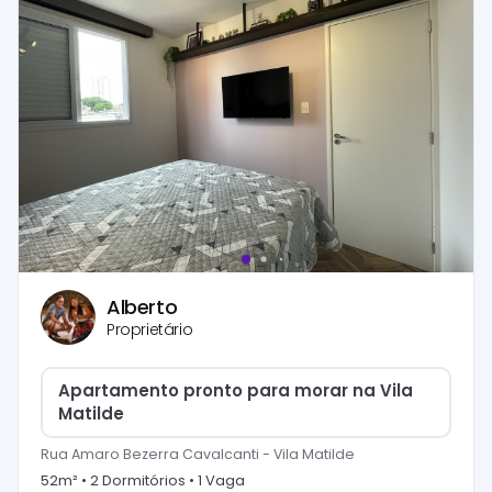
Alberto
Proprietário
Apartamento pronto para morar na Vila
Matilde
Rua Amaro Bezerra Cavalcanti
-
Vila Matilde
52
m² •
2
Dormitório
s
•
1
Vaga