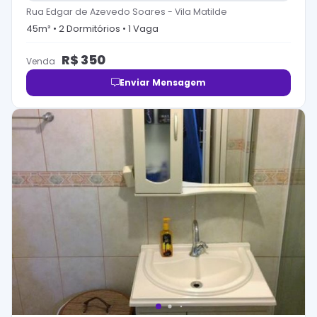
Rua Edgar de Azevedo Soares
-
Vila Matilde
45
m² •
2
Dormitório
s
•
1
Vaga
R$
350
Venda
Enviar Mensagem