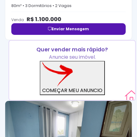
80
m² •
3
Dormitório
s
•
2
Vaga
s
R$
1.100.000
Venda
Enviar Mensagem
Quer vender mais rápido?
Anuncie seu imóvel.
COMEÇAR MEU ANUNCIO