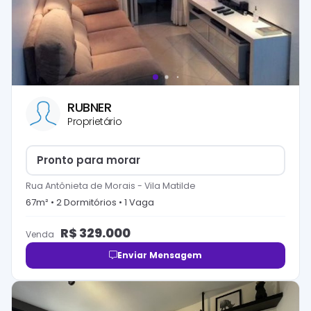
RUBNER
Proprietário
Pronto para morar
Rua Antônieta de Morais
-
Vila Matilde
67
m² •
2
Dormitório
s
•
1
Vaga
R$
329.000
Venda
Enviar Mensagem