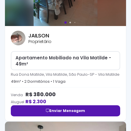
JAILSON
Proprietário
Apartamento Mobiliado na Vila Matilde -
49m²
Rua Dona Matilde, Vila Matilde, São Paulo-SP
-
Vila Matilde
49
m² •
2
Dormitório
s
•
1
Vaga
R$
380.000
Venda
R$
2.300
Aluguel
Enviar Mensagem