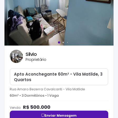
Silvio
Proprietário
Apto Aconchegante 60m² - Vila Matilde, 3
Quartos
Rua Amaro Bezerra Cavalcanti
-
Vila Matilde
60
m² •
3
Dormitório
s
•
1
Vaga
R$
500.000
Venda
Enviar Mensagem