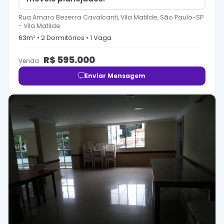
Rua Amaro Bezerra Cavalcanti, Vila Matilde, São Paulo-SP
-
Vila Matilde
63
m² •
2
Dormitório
s
•
1
Vaga
R$
595.000
Venda
Enviar Mensagem