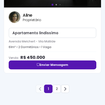
Aline
Proprietário
Apartamento lindissímo
Avenida Melchert
-
Vila Matilde
61
m² •
2
Dormitório
s
•
1
Vaga
R$
450.000
Venda
Enviar Mensagem
1
2