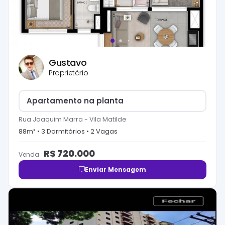
Gustavo
Proprietário
Apartamento na planta
Rua Joaquim Marra
-
Vila Matilde
88
m² •
3
Dormitório
s
•
2
Vaga
s
R$
720.000
Venda
Enviar Mensagem