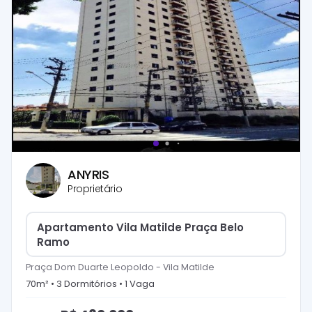
ANYRIS
Proprietário
Apartamento Vila Matilde Praça Belo
Ramo
Praça Dom Duarte Leopoldo
-
Vila Matilde
70
m² •
3
Dormitório
s
•
1
Vaga