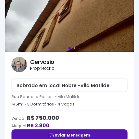
Gervasio
Proprietário
Sobrado em local Nobre -Vila Matilde
Rua Benedito Passos
-
Vila Matilde
145
m² •
3
Dormitório
s
•
4
Vaga
s
R$
750.000
Venda
R$
3.800
Aluguel
Enviar Mensagem