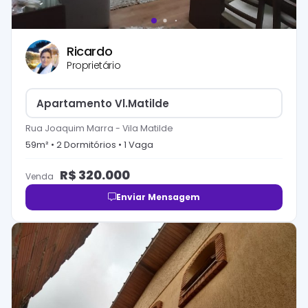
Ricardo
Proprietário
Apartamento Vl.Matilde
Rua Joaquim Marra
-
Vila Matilde
59
m² •
2
Dormitório
s
•
1
Vaga
R$
320.000
Venda
Enviar Mensagem