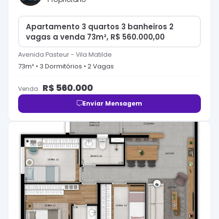
Apartamento 3 quartos 3 banheiros 2
vagas a venda 73m², R$ 560.000,00
Avenida Pasteur
-
Vila Matilde
73
m² •
3
Dormitório
s
•
2
Vaga
s
R$
560.000
Venda
Enviar Mensagem