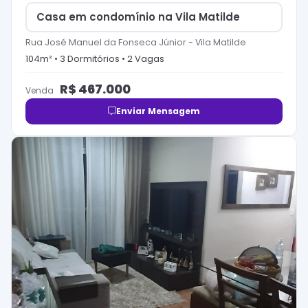
Casa em condomínio na Vila Matilde
Rua José Manuel da Fonseca Júnior
-
Vila Matilde
104
m² •
3
Dormitório
s
•
2
Vaga
s
R$
467.000
Venda
Enviar Mensagem