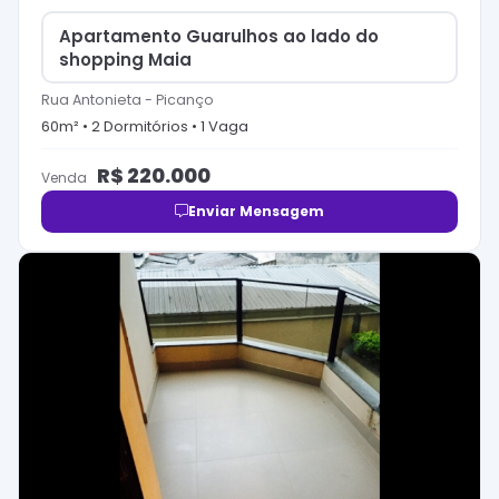
Apartamento Guarulhos ao lado do
shopping Maia
Rua Antonieta
-
Picanço
60
m² •
2
Dormitório
s
•
1
Vaga
R$
220.000
Venda
Enviar Mensagem