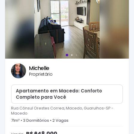
Michelle
Proprietário
Apartamento em Macedo: Conforto
Completo para Você
Rua Cônsul Orestes Correa, Macedo, Guarulhos-SP
-
Macedo
71
m² •
3
Dormitório
s
•
2
Vaga
s
R$
648.000