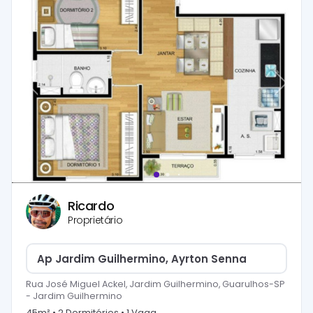
Ricardo
Proprietário
Ap Jardim Guilhermino, Ayrton Senna
Rua José Miguel Ackel, Jardim Guilhermino, Guarulhos-SP
-
Jardim Guilhermino
45
m² •
2
Dormitório
s
•
1
Vaga