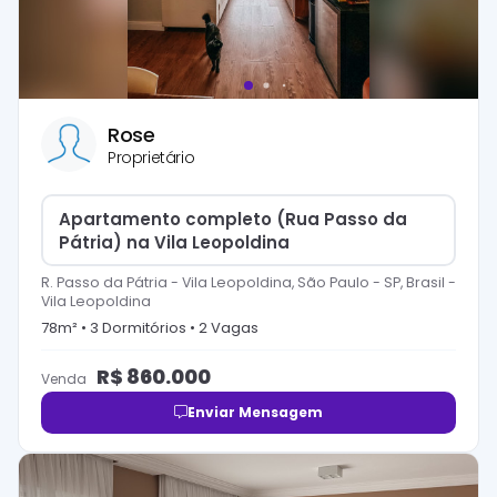
Rose
Proprietário
Apartamento completo (Rua Passo da
Pátria) na Vila Leopoldina
R. Passo da Pátria - Vila Leopoldina, São Paulo - SP, Brasil
-
Vila Leopoldina
78
m² •
3
Dormitório
s
•
2
Vaga
s
R$
860.000
Venda
Enviar Mensagem