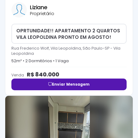
Liziane
Proprietário
OPRTUNIDADE!! APARTAMENTO 2 QUARTOS
VILA LEOPOLDINA PRONTO EM AGOSTO!
Rua Frederico Wolf, Vila Leopoldina, São Paulo-SP
-
Vila
Leopoldina
52
m² •
2
Dormitório
s
•
1
Vaga
R$
840.000
Venda
Enviar Mensagem