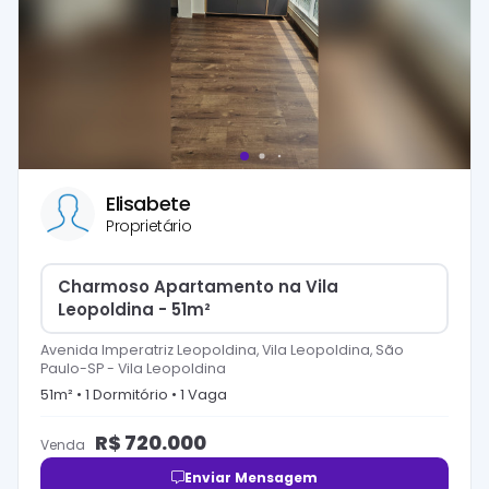
Elisabete
Proprietário
Charmoso Apartamento na Vila
Leopoldina - 51m²
Avenida Imperatriz Leopoldina, Vila Leopoldina, São
Paulo-SP
-
Vila Leopoldina
51
m² •
1
Dormitório
•
1
Vaga
R$
720.000
Venda
Enviar Mensagem