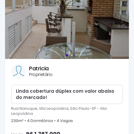
Patricia
Proprietário
Linda cobertura dúplex com valor abaixo
do mercado!
Rua Nanuque, Vila Leopoldina, São Paulo-SP
-
Vila
Leopoldina
230
m² •
4
Dormitório
s
•
4
Vaga
s
R$
1.767.000