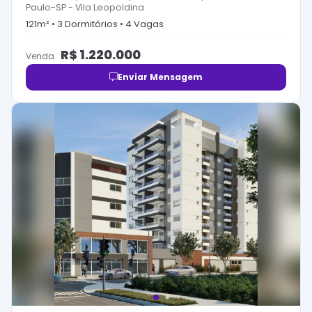
Paulo-SP
-
Vila Leopoldina
121
m² •
3
Dormitório
s
•
4
Vaga
s
R$
1.220.000
Venda
Enviar Mensagem