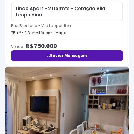
Lindo Apart - 2 Dormts - Coração Vila
Leopoldina
Rua Brentano
-
Vila Leopoldina
75
m² •
2
Dormitório
s
•
1
Vaga
R$
750.000
Venda
Enviar Mensagem