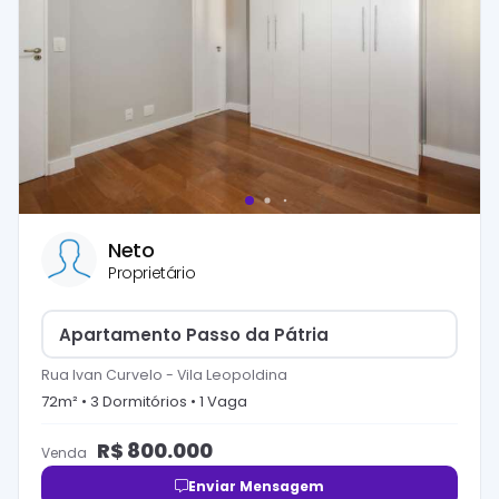
Neto
Proprietário
Apartamento Passo da Pátria
Rua Ivan Curvelo
-
Vila Leopoldina
72
m² •
3
Dormitório
s
•
1
Vaga
R$
800.000
Venda
Enviar Mensagem