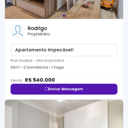
Rodrigo
Proprietário
Apartamento Impecável!
Rua Guaipá
-
Vila Leopoldina
50
m² •
2
Dormitório
s
•
1
Vaga
R$
540.000
Venda
Enviar Mensagem