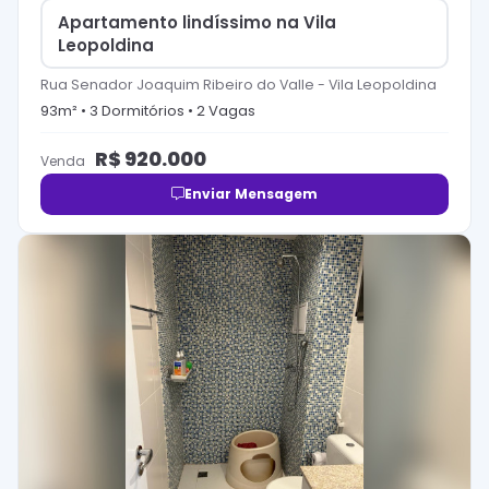
Apartamento lindíssimo na Vila
Leopoldina
Rua Senador Joaquim Ribeiro do Valle
-
Vila Leopoldina
93
m² •
3
Dormitório
s
•
2
Vaga
s
R$
920.000
Venda
Enviar Mensagem