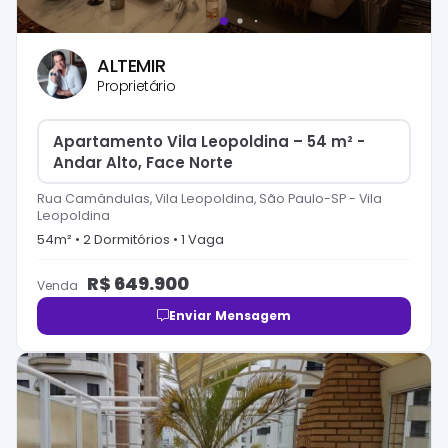
ALTEMIR
Proprietário
Apartamento Vila Leopoldina – 54 m² -
Andar Alto, Face Norte
Rua Camândulas, Vila Leopoldina, São Paulo-SP
-
Vila
Leopoldina
54
m² •
2
Dormitório
s
•
1
Vaga
R$
649.900
Venda
Enviar Mensagem