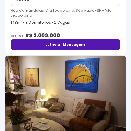
Rua Camândulas, Vila Leopoldina, São Paulo-SP
-
Vila
Leopoldina
143
m² •
3
Dormitório
s
•
2
Vaga
s
R$
2.099.000
Venda
Enviar Mensagem