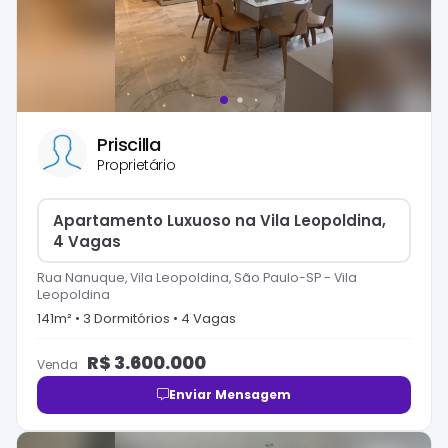
Priscilla
Proprietário
Apartamento Luxuoso na Vila Leopoldina,
4 Vagas
Rua Nanuque, Vila Leopoldina, São Paulo-SP
-
Vila
Leopoldina
141
m² •
3
Dormitório
s
•
4
Vaga
s
R$
3.600.000
Venda
Enviar Mensagem