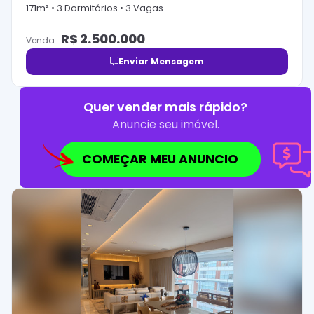
171
m² •
3
Dormitório
s
•
3
Vaga
s
R$
2.500.000
Venda
Enviar Mensagem
Quer vender mais rápido?
Anuncie seu imóvel.
COMEÇAR MEU ANUNCIO