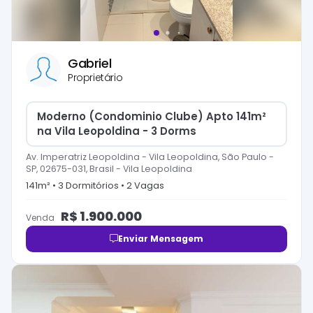
Gabriel
Proprietário
Moderno (Condominio Clube) Apto 141m²
na Vila Leopoldina - 3 Dorms
Av. Imperatriz Leopoldina - Vila Leopoldina, São Paulo -
SP, 02675-031, Brasil
-
Vila Leopoldina
141
m² •
3
Dormitório
s
•
2
Vaga
s
R$
1.900.000
Venda
Enviar Mensagem