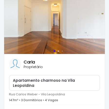
Carla
Proprietário
Apartamento charmoso na Vila
Leopoldina
Rua Carlos Weber
-
Vila Leopoldina
147
m² •
3
Dormitório
s
•
4
Vaga
s