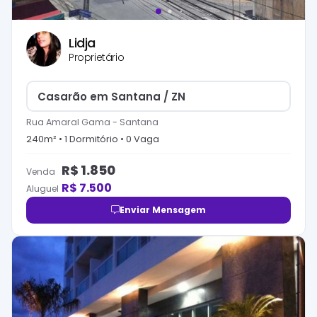
Lidja
Proprietário
Casarão em Santana / ZN
Rua Amaral Gama
-
Santana
240
m² •
1
Dormitório
•
0
Vaga
R$
1.850
Venda
R$
7.500
Aluguel
Enviar Mensagem