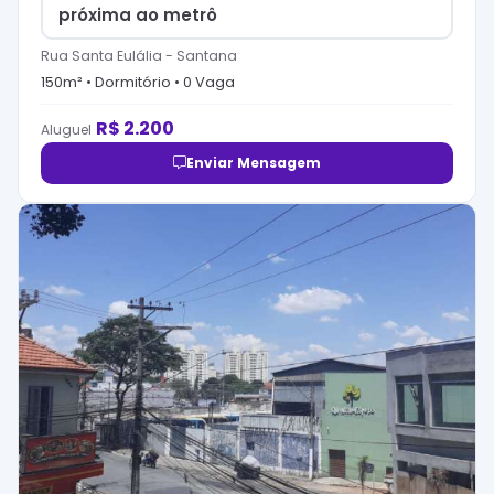
próxima ao metrô
Rua Santa Eulália
-
Santana
150
m² •
Dormitório
•
0
Vaga
R$
2.200
Aluguel
Enviar Mensagem