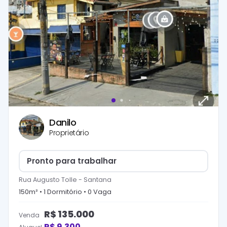
Danilo
Proprietário
Pronto para trabalhar
Rua Augusto Tolle
-
Santana
150
m² •
1
Dormitório
•
0
Vaga
R$
135.000
Venda
R$
9.300