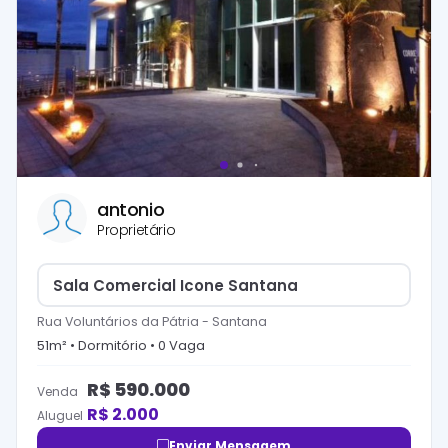
antonio
Proprietário
Sala Comercial Icone Santana
Rua Voluntários da Pátria
-
Santana
51
m² •
Dormitório
•
0
Vaga
R$
590.000
Venda
R$
2.000
Aluguel
Enviar Mensagem