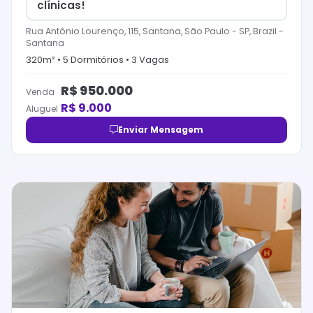
clínicas!
Rua Antônio Lourenço, 115, Santana, São Paulo - SP, Brazil
-
Santana
320
m² •
5
Dormitório
s
•
3
Vaga
s
R$
950.000
Venda
R$
9.000
Aluguel
Enviar Mensagem