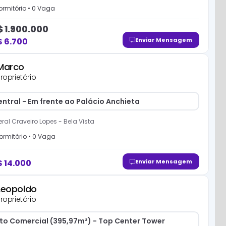
rmitório
•
0
Vaga
$
1.900.000
$
6.700
Enviar Mensagem
Marco
roprietário
ntral - Em frente ao Palácio Anchieta
ral Craveiro Lopes
-
Bela Vista
ormitório
•
0
Vaga
$
14.000
Enviar Mensagem
Leopoldo
roprietário
to Comercial (395,97m²) - Top Center Tower