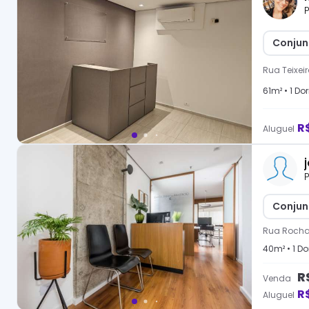
P
Conjun
Rua Teixei
61
m² •
1
Dor
R
Aluguel
P
Conjun
Rua Roch
40
m² •
1
Dor
R
Venda
R
Aluguel