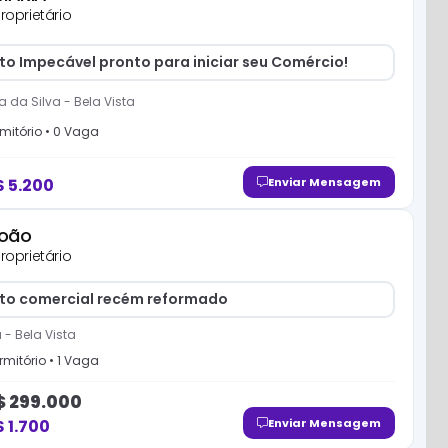
roprietário
to Impecável pronto para iniciar seu Comércio!
ra da Silva
-
Bela Vista
mitório
•
0
Vaga
$
5.200
Enviar Mensagem
joão
roprietário
to comercial recém reformado
a
-
Bela Vista
mitório
•
1
Vaga
$
299.000
$
1.700
Enviar Mensagem