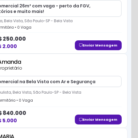
omercial 26m² com vaga - perto da FGV,
órios e muito mais!
a, Bela Vista, São Paulo-SP
-
Bela Vista
mitório
•
0
Vaga
$
250.000
$
2.000
Enviar Mensagem
Amanda
roprietário
omercial na Bela Vista com Ar e Segurança
ulista, Bela Vista, São Paulo-SP
-
Bela Vista
rmitório
•
0
Vaga
$
840.000
$
5.000
Enviar Mensagem
MARIA