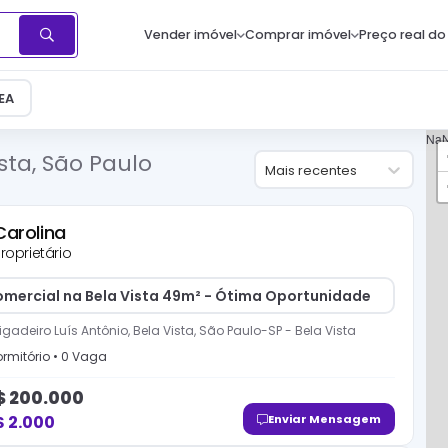
Vender imóvel
Comprar imóvel
Preço real do
EA
Na
sta, São Paulo
Mais recentes
Carolina
roprietário
omercial na Bela Vista 49m² - Ótima Oportunidade
igadeiro Luís Antônio, Bela Vista, São Paulo-SP
-
Bela Vista
rmitório
•
0
Vaga
$
200.000
$
2.000
Enviar Mensagem