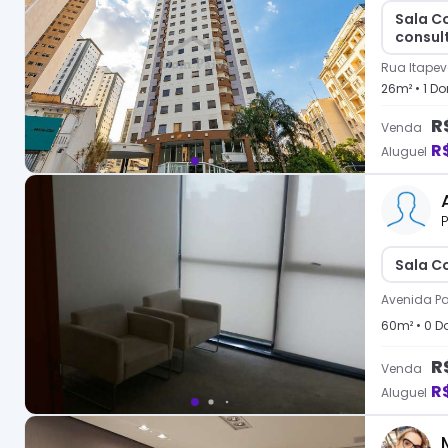
Sala C
consult
Rua Itapev
26
m² •
1
Dor
R
Venda
R
Aluguel
P
Sala C
Avenida Pa
60
m² •
0
Do
R
Venda
R
Aluguel