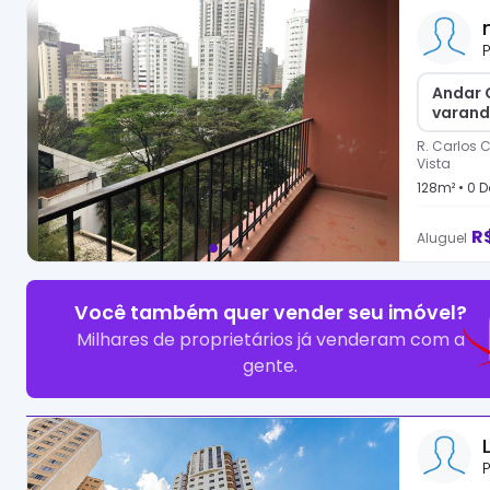
P
Andar 
varan
R. Carlos C
Vista
128
m² •
0
D
R
Aluguel
Você também quer vender seu imóvel?
Milhares de proprietários já venderam com a
gente.
P