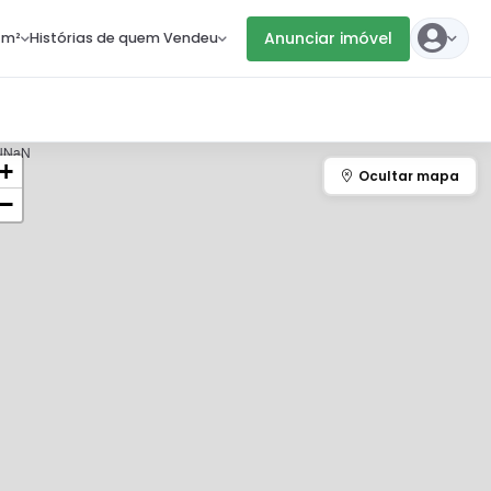
Anunciar imóvel
 m²
Histórias de quem Vendeu
N
NaN
+
−