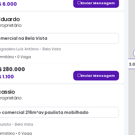
$
6.000
Enviar Mensagem
Eduardo
roprietário
mercial na Bela Vista
igadeiro Luís Antônio
-
Bela Vista
mitório
•
0
Vaga
R$ 3.
$
280.000
$
1.100
Enviar Mensagem
cassio
roprietário
 comercial 216m²av paulista mobilhado
ulista
-
Bela Vista
rmitório
•
0
Vaga