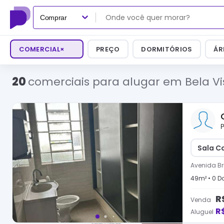
Comprar
COMERCIAL
×
PREÇO
DORMITÓRIOS
ÁR
20
comerciais para alugar em Bela Vi
P
Sala C
Avenida Br
49
m² •
0
Do
R
Venda
R
Aluguel