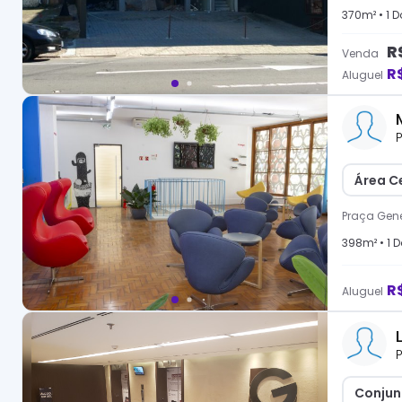
370
m² •
1
Do
R
Venda
R
Aluguel
P
Área Ce
Praça Gene
398
m² •
1
D
R
Aluguel
P
Conjun