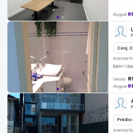
R
Aluguel
P
Conj. C
Avenida Pa
52
m² •
1
Dor
R
Venda
R
Aluguel
P
Prédio 
Avenida Pa