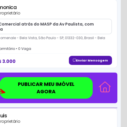
monica
roprietário
Comercial atrás do MASP da Av Paulista, com
da
omenale - Bela Vista, São Paulo - SP, 01332-030, Brasil
-
Bela
ormitório
•
0
Vaga
$
3.000
Enviar Mensagem
PUBLICAR MEU IMÓVEL
AGORA
Luis
roprietário