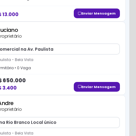
$
13.000
Enviar Mensagem
Luciano
roprietário
omercial na Av. Paulista
ulista
-
Bela Vista
mitório
•
0
Vaga
$
650.000
$
3.400
Enviar Mensagem
Andre
roprietário
na Rio Branco Local único
ulista
-
Bela Vista