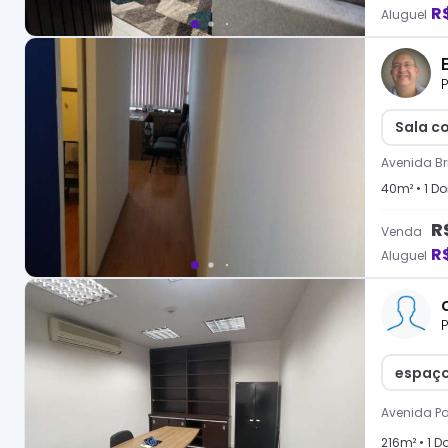
R
Aluguel
P
Sala co
Avenida Br
40
m² •
1
Dor
R
Venda
R
Aluguel
P
espaço
Avenida Pa
216
m² •
1
Do