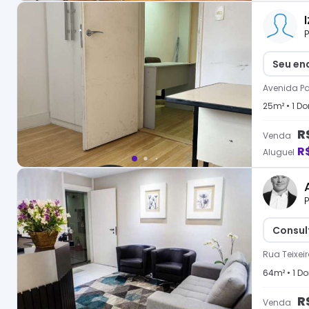
P
Seu en
Avenida Pa
25
m² •
1
Dor
R
Venda
R
Aluguel
P
Consul
Rua Teixei
64
m² •
1
Dor
R
Venda