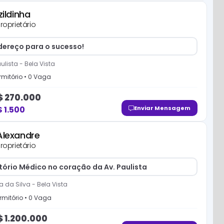
Izildinha
roprietário
dereço para o sucesso!
ulista
-
Bela Vista
mitório
•
0
Vaga
$
270.000
$
1.500
Enviar Mensagem
Alexandre
roprietário
tório Médico no coração da Av. Paulista
ra da Silva
-
Bela Vista
mitório
•
0
Vaga
$
1.200.000