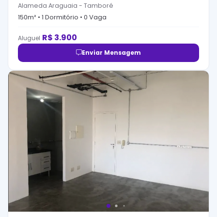
Alameda Araguaia
-
Tamboré
150
m² •
1
Dormitório
•
0
Vaga
R$
3.900
Aluguel
Enviar Mensagem