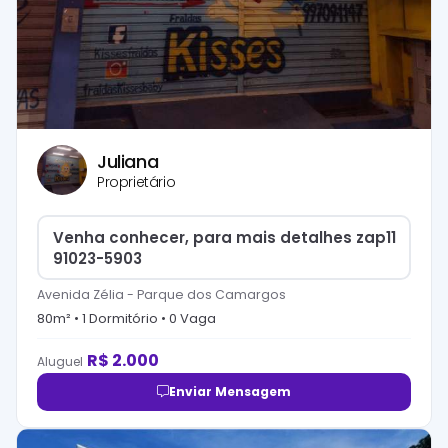
Juliana
Proprietário
Venha conhecer, para mais detalhes zap11
91023-5903
Avenida Zélia
-
Parque dos Camargos
80
m² •
1
Dormitório
•
0
Vaga
R$
2.000
Aluguel
Enviar Mensagem