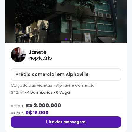
Janete
Proprietário
Prédio comercial em Alphaville
Calçada das Violetas
-
Alphaville Comercial
340
m² •
4
Dormitório
s
•
0
Vaga
R$
3.000.000
Venda
R$
15.000
Aluguel
Enviar Mensagem