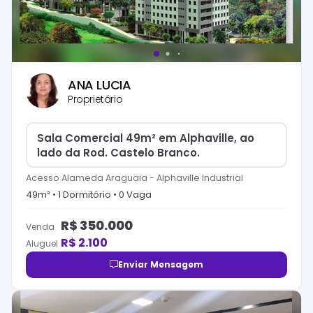
ANA LUCIA
Proprietário
Sala Comercial 49m² em Alphaville, ao
lado da Rod. Castelo Branco.
Acesso Alameda Araguaia
-
Alphaville Industrial
49
m² •
1
Dormitório
•
0
Vaga
R$
350.000
Venda
R$
2.100
Aluguel
Enviar Mensagem