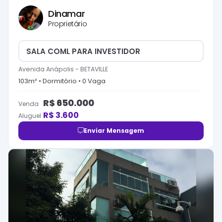
Dinamar
Proprietário
SALA COML PARA INVESTIDOR
Avenida Anápolis
-
BETAVILLE
103
m² •
Dormitório
•
0
Vaga
R$
650.000
Venda
R$
3.600
Aluguel
Enviar Mensagem