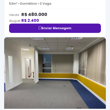
53
m² •
Dormitório
•
0
Vaga
R$
480.000
Venda
R$
2.400
Aluguel
Enviar Mensagem