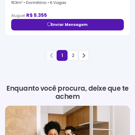
153
m² •
Dormitório
•
6
Vaga
s
R$
5.355
Aluguel
Enviar Mensagem
1
2
Enquanto você procura, deixe que te
achem