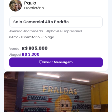
Paulo
Proprietário
Sala Comercial Alto Padrão
Avenida Andrômeda
-
Alphaville Empresarial
64
m² •
1
Dormitório
•
0
Vaga
R$
605.000
Venda
R$
3.300
Aluguel
Enviar Mensagem