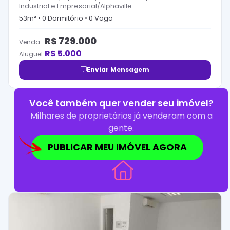
Industrial e Empresarial/Alphaville.
53
m² •
0
Dormitório
•
0
Vaga
R$
729.000
Venda
R$
5.000
Aluguel
Enviar Mensagem
Você também quer vender seu imóvel?
Milhares de proprietários já venderam com a
gente.
PUBLICAR MEU IMÓVEL AGORA