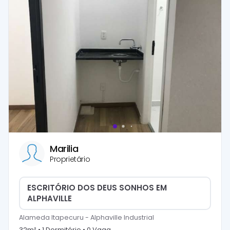
Marilia
Proprietário
ESCRITÓRIO DOS DEUS SONHOS EM
ALPHAVILLE
Alameda Itapecuru
-
Alphaville Industrial
32
m² •
1
Dormitório
•
0
Vaga