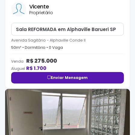
Vicente
Proprietário
Sala REFORMADA em Alphaville Barueri SP
Avenida Sagitário
-
Alphaville Conde II
50
m² •
Dormitório
•
0
Vaga
R$
275.000
Venda
R$
1.700
Aluguel
Enviar Mensagem