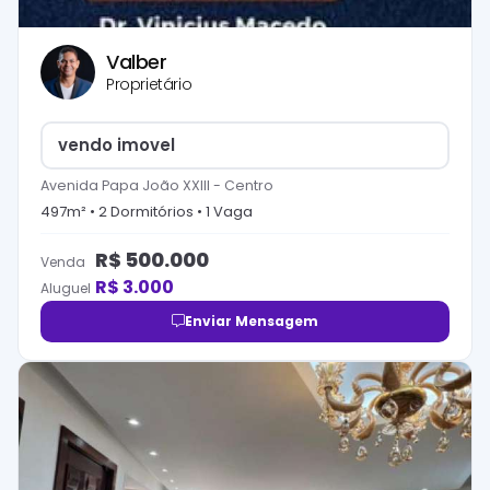
Valber
Proprietário
vendo imovel
Avenida Papa João XXIII
-
Centro
497
m² •
2
Dormitório
s
•
1
Vaga
R$
500.000
Venda
R$
3.000
Aluguel
Enviar Mensagem