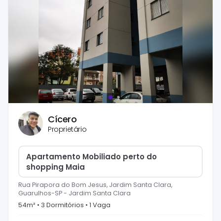
Cícero
Proprietário
Apartamento Mobiliado perto do
shopping Maia
Rua Pirapora do Bom Jesus, Jardim Santa Clara,
Guarulhos-SP
-
Jardim Santa Clara
54
m² •
3
Dormitório
s
•
1
Vaga