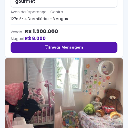
gourmet
Avenida Esperança
-
Centro
127
m² •
4
Dormitório
s
•
3
Vaga
s
R$
1.300.000
Venda
R$
8.000
Aluguel
Enviar Mensagem