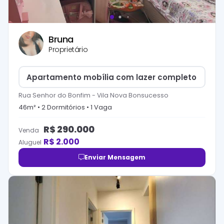
Bruna
Proprietário
Apartamento mobília com lazer completo
Rua Senhor do Bonfim
-
Vila Nova Bonsucesso
46
m² •
2
Dormitório
s
•
1
Vaga
R$
290.000
Venda
R$
2.000
Aluguel
Enviar Mensagem