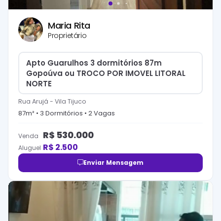
Maria Rita
Proprietário
Apto Guarulhos 3 dormitórios 87m
Gopoúva ou TROCO POR IMOVEL LITORAL
NORTE
Rua Arujá
-
Vila Tijuco
87
m² •
3
Dormitório
s
•
2
Vaga
s
R$
530.000
Venda
R$
2.500
Aluguel
Enviar Mensagem