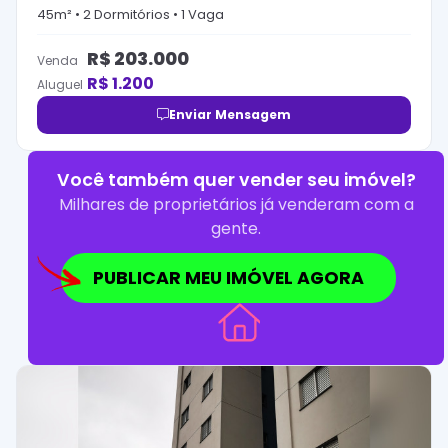
45
m² •
2
Dormitório
s
•
1
Vaga
R$
203.000
Venda
R$
1.200
Aluguel
Enviar Mensagem
Você também quer vender seu imóvel?
Milhares de proprietários já venderam com a
gente.
PUBLICAR MEU IMÓVEL AGORA