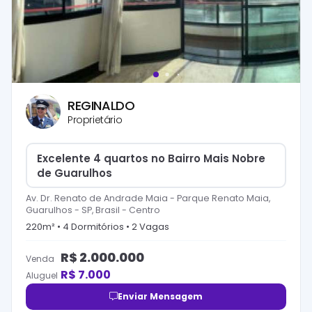
REGINALDO
Proprietário
Excelente 4 quartos no Bairro Mais Nobre
de Guarulhos
Av. Dr. Renato de Andrade Maia - Parque Renato Maia,
Guarulhos - SP, Brasil
-
Centro
220
m² •
4
Dormitório
s
•
2
Vaga
s
R$
2.000.000
Venda
R$
7.000
Aluguel
Enviar Mensagem