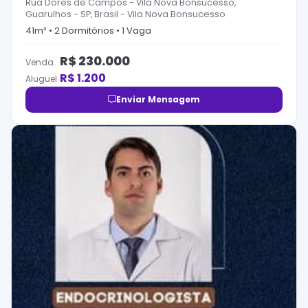
Rua Dores de Campos - Vila Nova Bonsucesso,
Guarulhos - SP, Brasil
-
Vila Nova Bonsucesso
41
m² •
2
Dormitório
s
•
1
Vaga
R$
230.000
Venda
R$
1.200
Aluguel
Enviar Mensagem