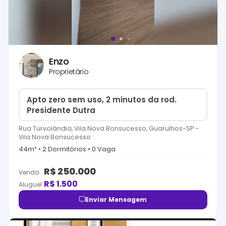
Enzo
Proprietário
Apto zero sem uso, 2 minutos da rod.
Presidente Dutra
Rua Turvolândia, Vila Nova Bonsucesso, Guarulhos-SP
-
Vila Nova Bonsucesso
44
m² •
2
Dormitório
s
•
0
Vaga
R$
250.000
Venda
R$
1.500
Aluguel
Enviar Mensagem