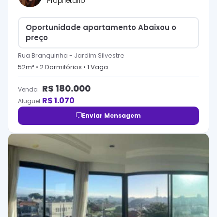
Proprietário
Oportunidade apartamento Abaixou o
preço
Rua Branquinha
-
Jardim Silvestre
52
m² •
2
Dormitório
s
•
1
Vaga
R$
180.000
Venda
R$
1.070
Aluguel
Enviar Mensagem