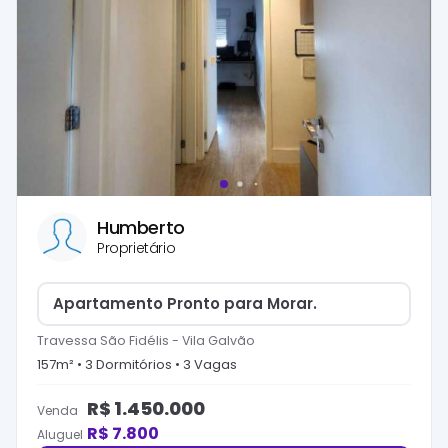
Humberto
Proprietário
Apartamento Pronto para Morar.
Travessa São Fidélis
-
Vila Galvão
157
m² •
3
Dormitório
s
•
3
Vaga
s
R$
1.450.000
Venda
R$
7.800
Aluguel