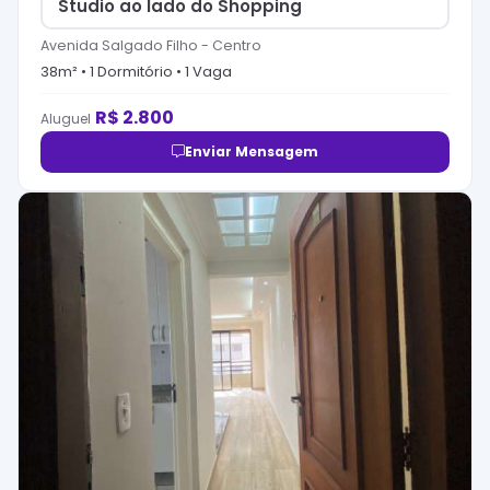
Studio ao lado do Shopping
Avenida Salgado Filho
-
Centro
38
m² •
1
Dormitório
•
1
Vaga
R$
2.800
Aluguel
Enviar Mensagem