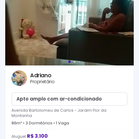
Adriano
Proprietário
Apto amplo com ar-condicionado
Avenida Bartolomeu de Carlos
-
Jardim Flor da
Montanha
86
m² •
3
Dormitório
s
•
1
Vaga
R$
3.100
Aluguel