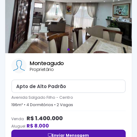
Monteagudo
Proprietário
Apto de Alto Padrão
Avenida Salgado Filho
-
Centro
196
m² •
4
Dormitório
s
•
2
Vaga
s
R$
1.400.000
Venda
R$
8.000
Aluguel
Enviar Mensagem