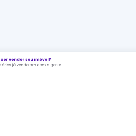
er vender seu imóvel?
ietários já venderam com a gente.
Direto e venda mais rápido.
s mais populares
nto à venda Rio de Janeiro
apartamento à venda São Paulo