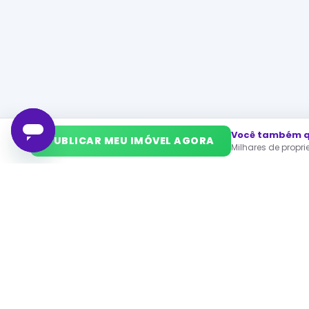
Você também qu
➜
PUBLICAR MEU IMÓVEL AGORA
Milhares de propr
Mais Imóveis
Precisa anunciar um imóvel? Anuncie na Proprietário 
Imóveis para alugar em cidade
apartamento à venda São Paulo
apartame