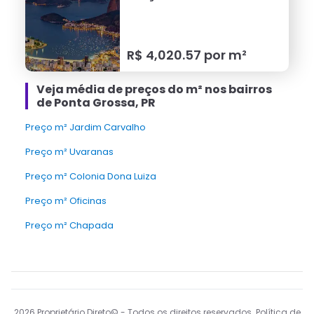
R$
4,020.57
por m²
Veja média de preços do m² nos bairros
de Ponta Grossa, PR
Preço m² Jardim Carvalho
Preço m² Uvaranas
Preço m² Colonia Dona Luiza
Preço m² Oficinas
Preço m² Chapada
2026
Proprietário Direto© - Todos os direitos reservados Política de