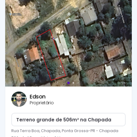
Edson
Proprietário
Terreno grande de 506m² na Chapada
Rua Terra Boa, Chapada, Ponta Grossa-PR
-
Chapada