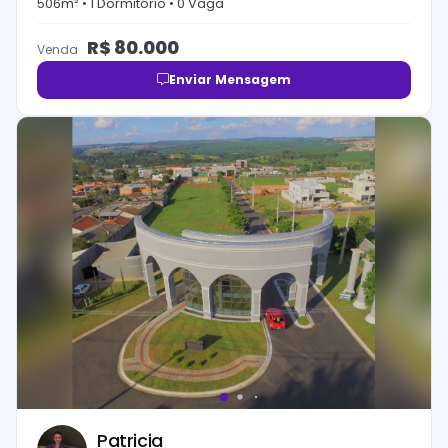
506
m² •
1
Dormitório
•
0
Vaga
R$
80.000
Venda
Enviar Mensagem
Patricia