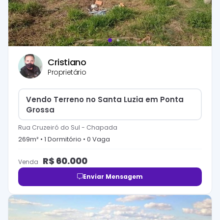
Cristiano
Proprietário
Vendo Terreno no Santa Luzia em Ponta
Grossa
Rua Cruzeiró do Sul
-
Chapada
269
m² •
1
Dormitório
•
0
Vaga
R$
60.000
Venda
Enviar Mensagem