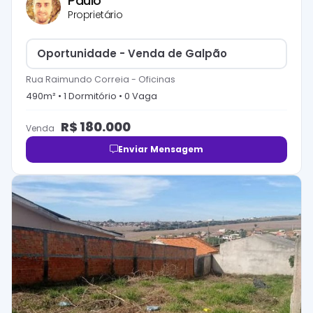
Paulo
Proprietário
Oportunidade - Venda de Galpão
Rua Raimundo Correia
-
Oficinas
490
m² •
1
Dormitório
•
0
Vaga
R$
180.000
Venda
Enviar Mensagem