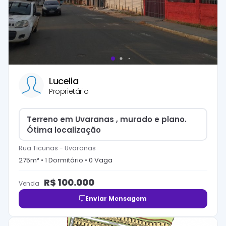
Lucelia
Proprietário
Terreno em Uvaranas , murado e plano.
Ótima localização
Rua Ticunas
-
Uvaranas
275
m² •
1
Dormitório
•
0
Vaga
R$
100.000
Venda
Enviar Mensagem