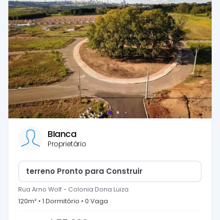
BIanca
Proprietário
terreno Pronto para Construir
Rua Arno Wolf
-
Colonia Dona Luiza
120
m² •
1
Dormitório
•
0
Vaga