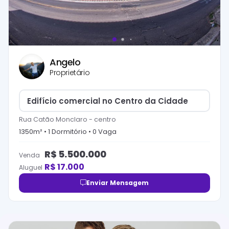
Angelo
Proprietário
Edifício comercial no Centro da Cidade
Rua Catão Monclaro
-
centro
1350
m² •
1
Dormitório
•
0
Vaga
R$
5.500.000
Venda
R$
17.000
Aluguel
Enviar Mensagem