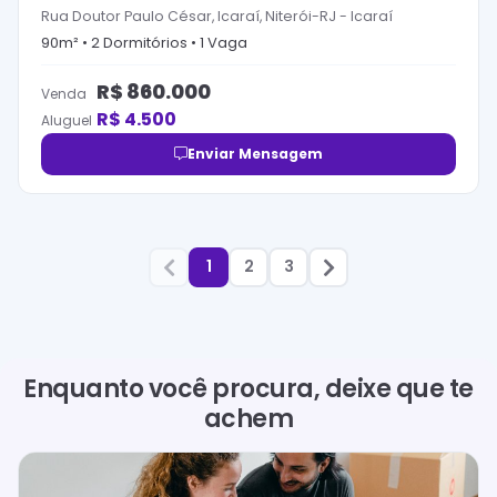
Rua Doutor Paulo César, Icaraí, Niterói-RJ
-
Icaraí
90
m² •
2
Dormitório
s
•
1
Vaga
R$
860.000
Venda
R$
4.500
Aluguel
Enviar Mensagem
1
2
3
Enquanto você procura, deixe que te
achem