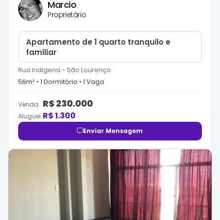
Marcio
Proprietário
Apartamento de 1 quarto tranquilo e
familiar
Rua Indigena
-
São Lourenço
56
m² •
1
Dormitório
•
1
Vaga
R$
230.000
Venda
R$
1.300
Aluguel
Enviar Mensagem