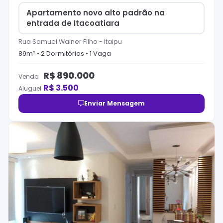
Apartamento novo alto padrão na
entrada de Itacoatiara
Rua Samuel Wainer Filho
-
Itaipu
89
m² •
2
Dormitório
s
•
1
Vaga
R$
890.000
Venda
R$
3.500
Aluguel
Enviar Mensagem