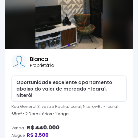
Bianca
Proprietário
Oportunidade excelente apartamento
abaixo do valor de mercado - Icaraí,
Niterói
Rua General Silvestre Rocha, Icaraí, Niterói-RJ
-
Icaraí
65
m² •
2
Dormitório
s
•
1
Vaga
R$
440.000
Venda
R$
2.500
Aluguel