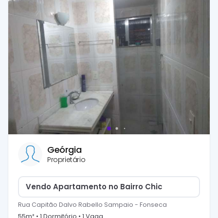
Geórgia
Proprietário
Vendo Apartamento no Bairro Chic
Rua Capitão Dalvo Rabello Sampaio
-
Fonseca
55
m² •
1
Dormitório
•
1
Vaga