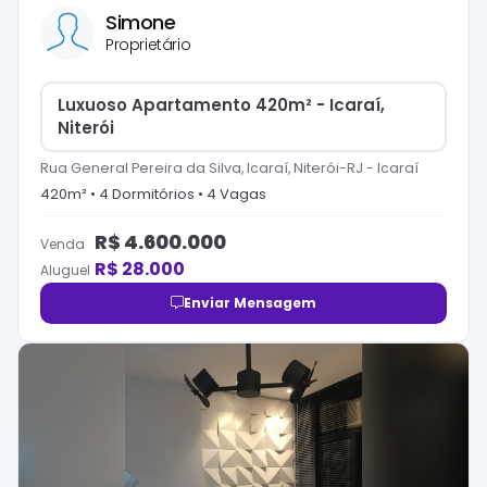
Simone
Proprietário
Luxuoso Apartamento 420m² - Icaraí,
Niterói
Rua General Pereira da Silva, Icaraí, Niterói-RJ
-
Icaraí
420
m² •
4
Dormitório
s
•
4
Vaga
s
R$
4.600.000
Venda
R$
28.000
Aluguel
Enviar Mensagem