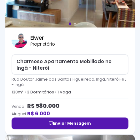
Elwer
Proprietário
Charmoso Apartamento Mobiliado no
Ingá - Niterói
Rua Doutor Jaime dos Santos Figueiredo, Ingá, Niterói-RJ
-
Ingá
130
m² •
3
Dormitório
s
•
1
Vaga
R$
980.000
Venda
R$
6.000
Aluguel
Enviar Mensagem