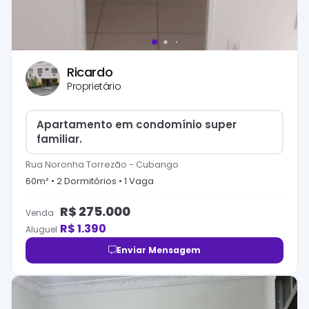
Ricardo
Proprietário
Apartamento em condomínio super
familiar.
Rua Noronha Torrezão
-
Cubango
60
m² •
2
Dormitório
s
•
1
Vaga
R$
275.000
Venda
R$
1.390
Aluguel
Enviar Mensagem