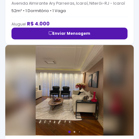
Avenida Almirante Ary Parreiras, Icaraí, Niterói-RJ
-
Icaraí
52
m² •
1
Dormitório
•
1
Vaga
R$
4.000
Aluguel
Enviar Mensagem