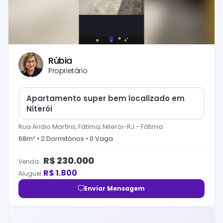
Rúbia
Proprietário
Apartamento super bem localizado em
Niterói
Rua Aridio Martins, Fátima, Niterói-RJ
-
Fátima
68
m² •
2
Dormitório
s
•
0
Vaga
R$
230.000
Venda
R$
1.800
Aluguel
Enviar Mensagem