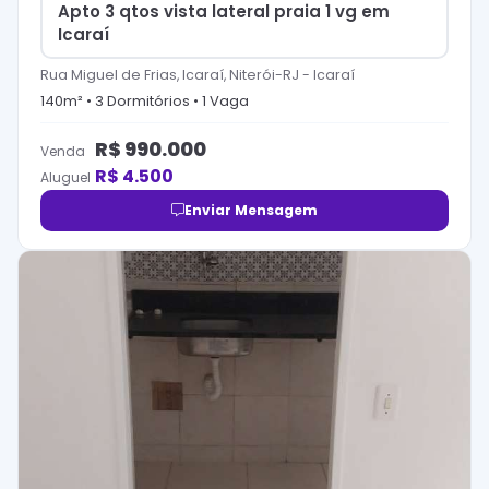
Apto 3 qtos vista lateral praia 1 vg em
Icaraí
Rua Miguel de Frias, Icaraí, Niterói-RJ
-
Icaraí
140
m² •
3
Dormitório
s
•
1
Vaga
R$
990.000
Venda
R$
4.500
Aluguel
Enviar Mensagem