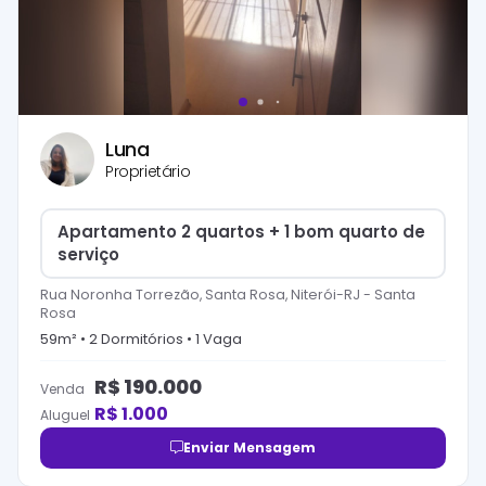
Luna
Proprietário
Apartamento 2 quartos + 1 bom quarto de
serviço
Rua Noronha Torrezão, Santa Rosa, Niterói-RJ
-
Santa
Rosa
59
m² •
2
Dormitório
s
•
1
Vaga
R$
190.000
Venda
R$
1.000
Aluguel
Enviar Mensagem