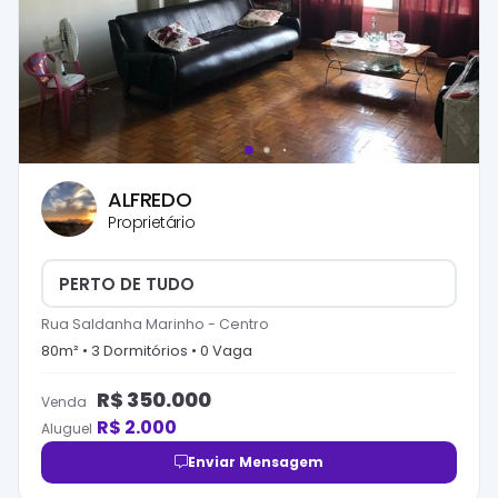
ALFREDO
Proprietário
PERTO DE TUDO
Rua Saldanha Marinho
-
Centro
80
m² •
3
Dormitório
s
•
0
Vaga
R$
350.000
Venda
R$
2.000
Aluguel
Enviar Mensagem