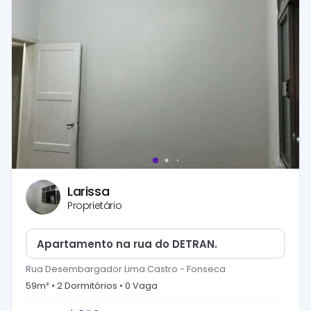
Larissa
Proprietário
Apartamento na rua do DETRAN.
Rua Desembargador Lima Castro
-
Fonseca
59
m² •
2
Dormitório
s
•
0
Vaga