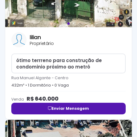
lilian
Proprietário
ótimo terrreno para construção de
condominio próximo ao metrô
Rua Manuel Algante
-
Centro
432
m² •
1
Dormitório
•
0
Vaga
R$
640.000
Venda
Enviar Mensagem