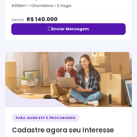
4356
m² •
1
Dormitório
•
0
Vaga
R$
140.000
Venda
Enviar Mensagem
PARA QUEM ESTÁ PROCURANDO
Cadastre agora seu Interesse