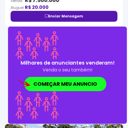
R$
7.500.000
Venda
R$
20.000
Aluguel
Enviar Mensagem
Milhares de anunciantes venderam!
Venda o seu também!
COMEÇAR MEU ANUNCIO