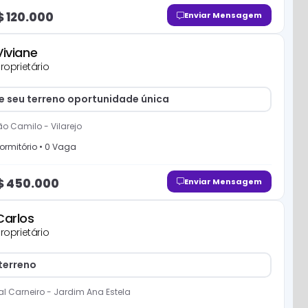
$
120.000
Enviar Mensagem
Viviane
roprietário
 seu terreno oportunidade única
ão Camilo
-
Vilarejo
ormitório
•
0
Vaga
$
450.000
Enviar Mensagem
Carlos
roprietário
terreno
l Carneiro
-
Jardim Ana Estela