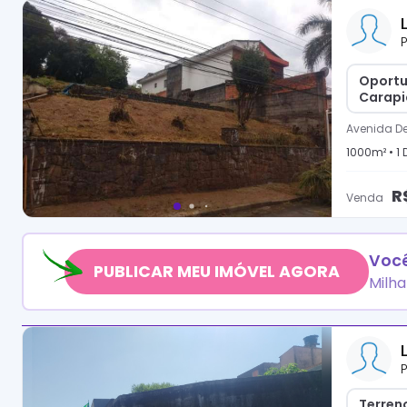
P
Oportu
Carapi
Avenida De
1000
m² •
1
D
R
Venda
Você
PUBLICAR MEU IMÓVEL AGORA
Milha
P
Terreno