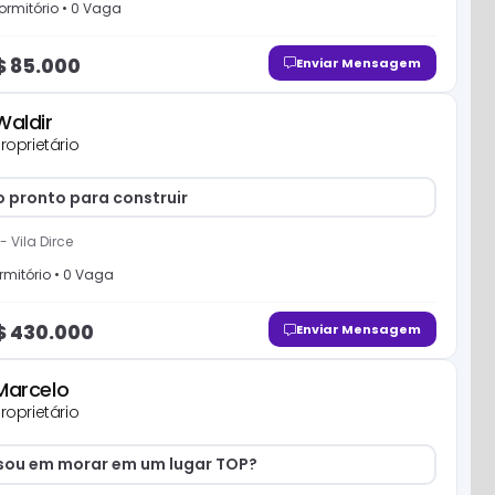
ormitório
•
0
Vaga
$
85.000
Enviar Mensagem
Waldir
roprietário
o pronto para construir
-
Vila Dirce
rmitório
•
0
Vaga
$
430.000
Enviar Mensagem
Marcelo
roprietário
sou em morar em um lugar TOP?