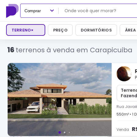
Comprar
TERRENO
×
PREÇO
DORMITÓRIOS
ÁREA
16
terrenos à venda em Carapicuiba
P
Terren
Fazend
Rua Javaé
550
m² •
1
D
R
Venda