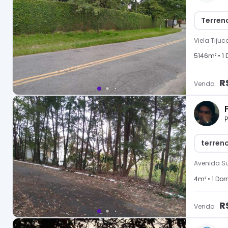
Terren
Viela Tijuc
5146
m² •
1
D
R
Venda
P
terren
Avenida S
4
m² •
1
Dorm
R
Venda