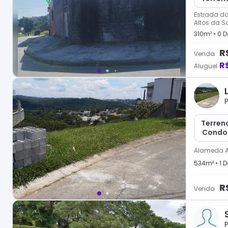
Estrada do
Altos da S
310
m² •
0
D
R
Venda
R
Aluguel
P
Terreno
Condom
Alameda A
534
m² •
1
D
R
Venda
P