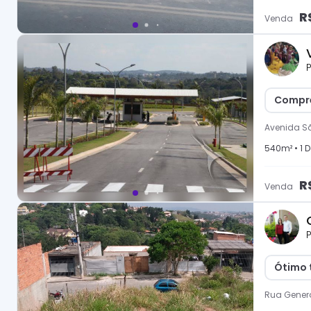
R
Venda
P
Compre
Avenida S
540
m² •
1
D
R
Venda
P
Ótimo 
Rua Genera