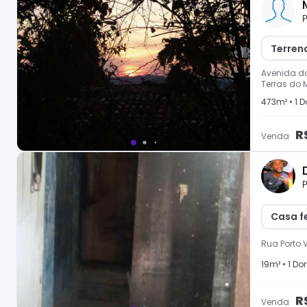
P
Terren
Avenida do
Terras do 
473
m² •
1
Do
R
Venda
P
Casa f
Rua Porto V
19
m² •
1
Dor
R
Venda