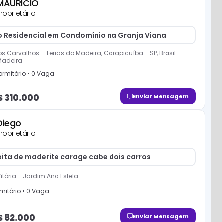
MAURICIO
roprietário
o Residencial em Condomínio na Granja Viana
s Carvalhos - Terras do Madeira, Carapicuíba - SP, Brasil
-
Madeira
rmitório
•
0
Vaga
$
310.000
Enviar Mensagem
Diego
roprietário
eita de maderite carage cabe dois carros
itória
-
Jardim Ana Estela
mitório
•
0
Vaga
$
82.000
Enviar Mensagem