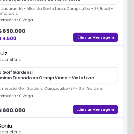
 Jacarandá - Altos da Santa Lucia, Carapicuíba - SP, Brasil
-
anta Lucia
ormitório
•
0
Vaga
$
650.000
$
4.500
Enviar Mensagem
Luiz
roprietário
 Golf Gardens |
ínio Fechado na Granja Viana – Vista Livre
mestista, Golf Gardens, Carapicuíba-SP
-
Golf Gardens
ormitório
•
0
Vaga
$
600.000
Enviar Mensagem
Sonia
roprietário