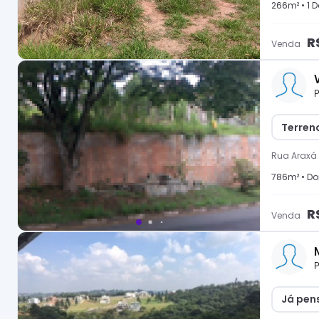
266
m² •
1
D
R
Venda
P
Terren
Rua Araxá
786
m² •
Do
R
Venda
P
Já pen