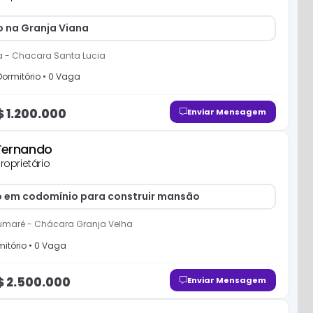
o na Granja Viana
a
-
Chacara Santa Lucia
ormitório
•
0
Vaga
$
1.200.000
Enviar Mensagem
Fernando
roprietário
o em codomínio para construir mansão
umaré
-
Chácara Granja Velha
itório
•
0
Vaga
$
2.500.000
Enviar Mensagem