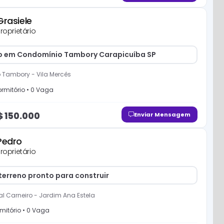
Grasiele
roprietário
o em Condomínio Tambory Carapicuíba SP
o Tambory
-
Vila Mercês
rmitório
•
0
Vaga
$
150.000
Enviar Mensagem
Pedro
roprietário
terreno pronto para construir
l Carneiro
-
Jardim Ana Estela
mitório
•
0
Vaga