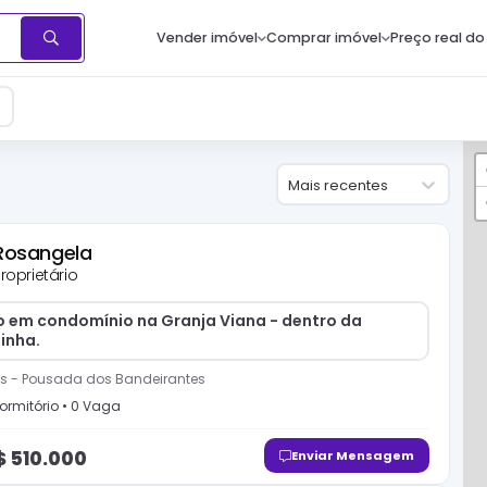
Vender imóvel
Comprar imóvel
Preço real do
Mais recentes
Rosangela
roprietário
o em condomínio na Granja Viana - dentro da
inha.
s
-
Pousada dos Bandeirantes
ormitório
•
0
Vaga
$
510.000
Enviar Mensagem