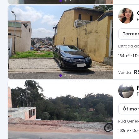
P
Terren
Estrada d
154
m² •
1
Do
R
Venda
P
Ótimo 
Rua Genera
162
m² •
Dor