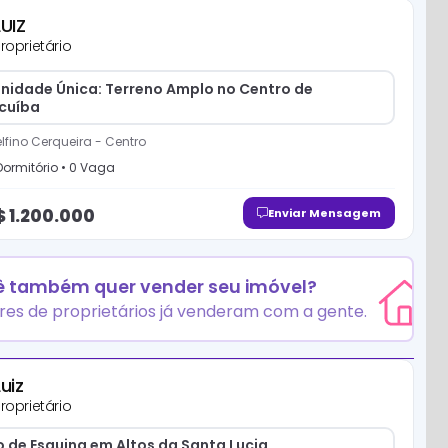
LUIZ
roprietário
nidade Única: Terreno Amplo no Centro de
cuíba
lfino Cerqueira
-
Centro
ormitório
•
0
Vaga
$
1.200.000
Enviar Mensagem
 também quer vender seu imóvel?
res de proprietários já venderam com a gente.
Luiz
roprietário
 de Esquina em Altos da Santa Lucia