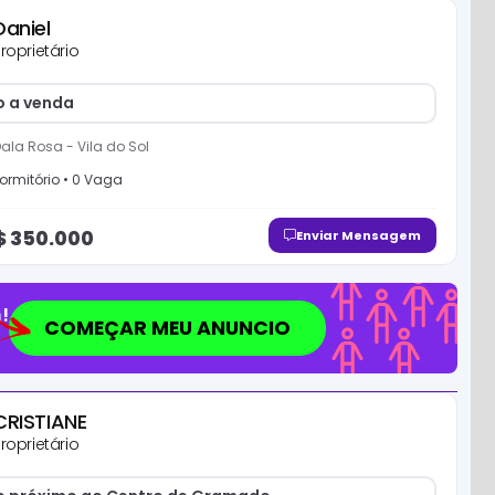
Daniel
roprietário
o a venda
Dala Rosa
-
Vila do Sol
ormitório
•
0
Vaga
$
350.000
Enviar Mensagem
!
COMEÇAR MEU ANUNCIO
CRISTIANE
roprietário