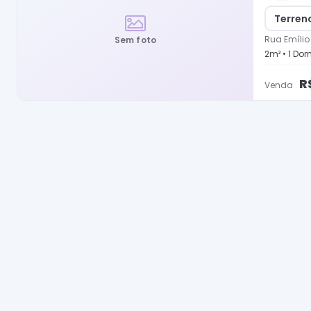
Terren
Rua Emílio
Sem foto
2
m² •
1
Dorm
R
Venda