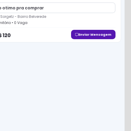
o otimo pra comprar
 Sorgetz
-
Bairro Belverede
itório
•
0
Vaga
$
120
Enviar Mensagem