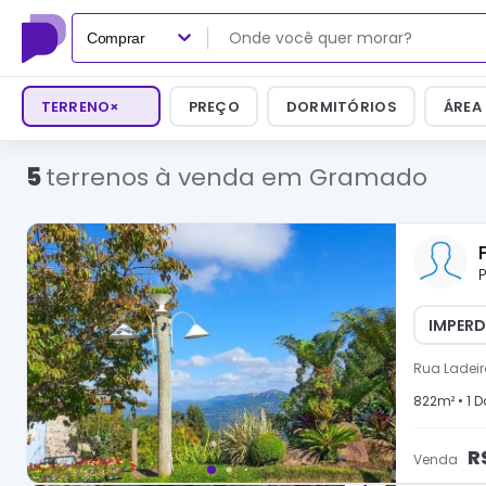
Comprar
TERRENO
×
PREÇO
DORMITÓRIOS
ÁREA
5
terrenos à venda em Gramado
P
IMPERD
Rua Ladeir
822
m² •
1
Do
R
Venda