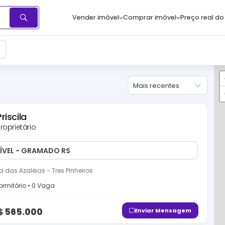
Vender imóvel
Comprar imóvel
Preço real do
Mais recentes
Priscila
roprietário
ÍVEL - GRAMADO RS
a das Azaléias
-
Tres Pinheiros
rmitório
•
0
Vaga
$
565.000
Enviar Mensagem