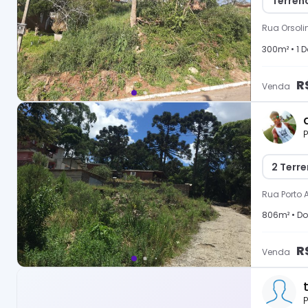
Terren
Rua Orsoli
300
m² •
1
D
R
Venda
P
2 Terre
Rua Porto 
806
m² •
Do
R
Venda
P