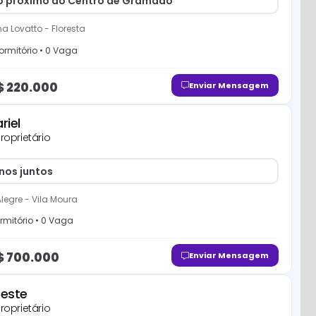
o próximo ao Centro de Gramado
na Lovatto
-
Floresta
ormitório
•
0
Vaga
$
220.000
Enviar Mensagem
ariel
roprietário
nos juntos
Alegre
-
Vila Moura
rmitório
•
0
Vaga
$
700.000
Enviar Mensagem
teste
roprietário