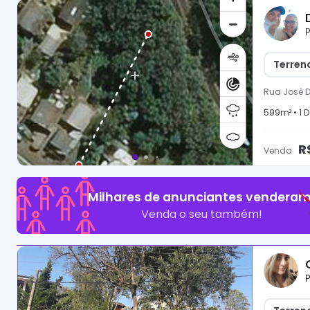
P
Terren
Rua José 
599
m² •
1
D
R
Venda
Milhares de anunciantes venderam
Venda o seu também!
P