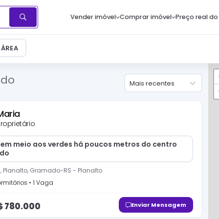
Vender imóvel
Comprar imóvel
Preço real do
ÁREA
ado
Mais recentes
Maria
roprietário
 em meio aos verdes há poucos metros do centro
do
ni, Planalto, Gramado-RS
-
Planalto
rmitório
s
•
1
Vaga
$
780.000
Enviar Mensagem