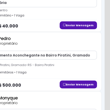
ária
entro
mitório
•
1
Vaga
$
40.000
Enviar Mensagem
Pedro
roprietário
mento Aconchegante no Bairro Piratini, Gramado
, Piratini, Gramado-RS
-
Bairro Piratini
rmitório
s
•
1
Vaga
$
500.000
Enviar Mensagem
Monyque
roprietário