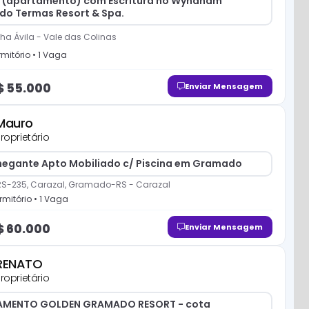
 (apartamento) com Escritura no Wyndham
o Termas Resort & Spa.
nha Ávila
-
Vale das Colinas
mitório
•
1
Vaga
$
55.000
Enviar Mensagem
Mauro
roprietário
egante Apto Mobiliado c/ Piscina em Gramado
RS-235, Carazal, Gramado-RS
-
Carazal
mitório
•
1
Vaga
$
60.000
Enviar Mensagem
RENATO
roprietário
AMENTO GOLDEN GRAMADO RESORT - cota