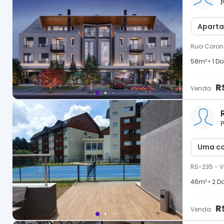
P
Aparta
Rua Coron
58
m² •
1
Dor
R
Venda
P
Uma co
RS-235
-
V
46
m² •
2
Do
R
Venda