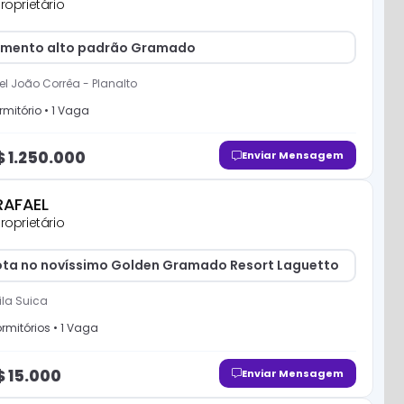
roprietário
mento alto padrão Gramado
el João Corrêa
-
Planalto
mitório
•
1
Vaga
$
1.250.000
Enviar Mensagem
RAFAEL
roprietário
ta no novíssimo Golden Gramado Resort Laguetto
ila Suica
rmitório
s
•
1
Vaga
$
15.000
Enviar Mensagem