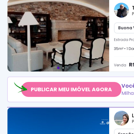
P
Buona V
Estrada Pro
35
m² •
1
Dor
R
Venda
Você
PUBLICAR MEU IMÓVEL AGORA
Milha
P