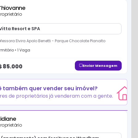
Thiovanne
roprietário
itta Resort e SPA
fessora Elvira Apolo Benetti
-
Parque Chocolate Planalto
mitório
•
1
Vaga
$
85.000
Enviar Mensagem
 também quer vender seu imóvel?
res de proprietários já venderam com a gente.
Lidiane
roprietário