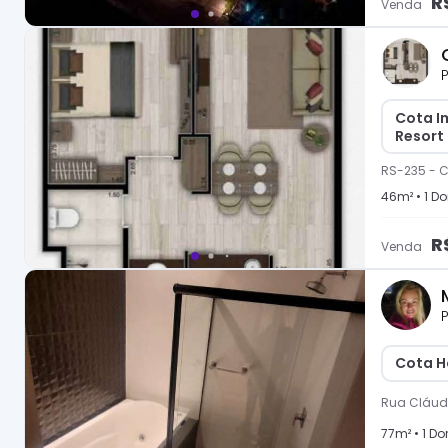
R
Venda
P
Cota I
Resort
RS-235
-
C
46
m² •
1
Dor
R
Venda
P
Cota H
Rua Cláud
77
m² •
1
Dor