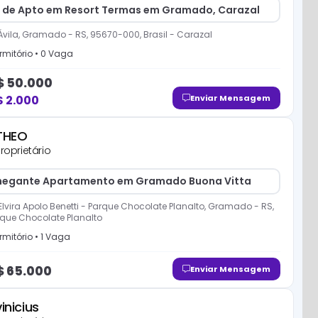
 de Apto em Resort Termas em Gramado, Carazal
 Ávila, Gramado - RS, 95670-000, Brasil
-
Carazal
mitório
•
0
Vaga
$
50.000
$
2.000
Enviar Mensagem
THEO
roprietário
egante Apartamento em Gramado Buona Vitta
. Elvira Apolo Benetti - Parque Chocolate Planalto, Gramado - RS,
que Chocolate Planalto
mitório
•
1
Vaga
$
65.000
Enviar Mensagem
vinicius