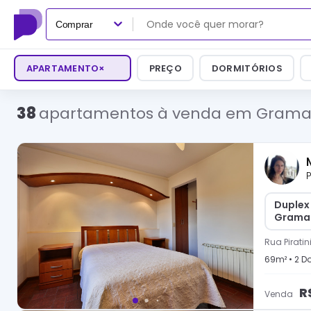
Comprar
APARTAMENTO
×
PREÇO
DORMITÓRIOS
38
apartamentos à venda em Gram
P
Duplex
Grama
Rua Pirati
69
m² •
2
Do
R
Venda