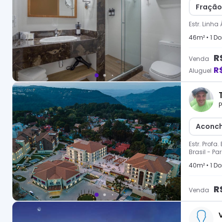
Fração
Estr. Linha
46
m² •
1
Dor
R
Venda
R
Aluguel
P
Aconch
Estr. Profa
Brasil
-
Par
40
m² •
1
Dor
R
Venda