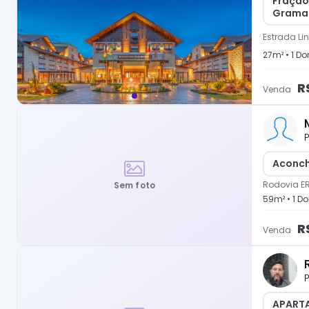
Fração
Gramad
Estrada Li
27
m² •
1
Dor
R
Venda
P
Aconch
Rodovia E
Sem foto
59
m² •
1
Dor
R
Venda
P
APART