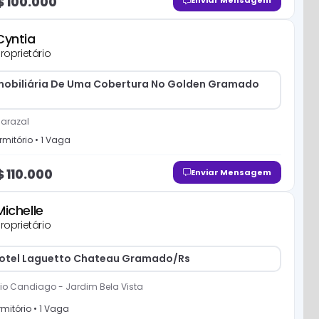
$
100.000
Enviar Mensagem
Cyntia
roprietário
mobiliária De Uma Cobertura No Golden Gramado
arazal
mitório
•
1
Vaga
$
110.000
Enviar Mensagem
Michelle
roprietário
otel Laguetto Chateau Gramado/Rs
io Candiago
-
Jardim Bela Vista
mitório
•
1
Vaga