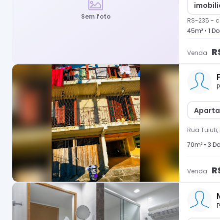
imobili
Sem foto
RS-235
-
c
45
m² •
1
Dor
R
Venda
P
Aparta
Rua Tuiuti
70
m² •
3
Do
R
Venda
P