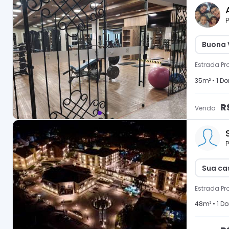
P
Buona 
Estrada Pro
35
m² •
1
Dor
R
Venda
P
Sua cas
Estrada Pro
48
m² •
1
Dor