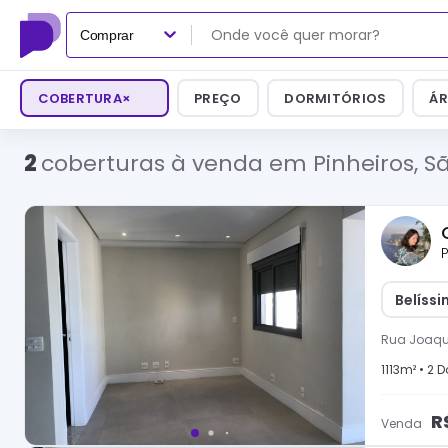
Comprar
COBERTURA
×
PREÇO
DORMITÓRIOS
ÁR
2
coberturas à venda em Pinheiros, S
P
Belíss
Rua Joaqu
1113
m² •
2
Do
R
Venda