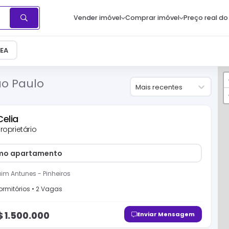
Vender imóvel
Comprar imóvel
Preço real do
EA
ão Paulo
Mais recentes
Celia
roprietário
imo apartamento
im Antunes
-
Pinheiros
rmitório
s
•
2
Vaga
s
$
1.500.000
Enviar Mensagem