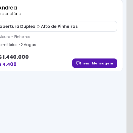
Andrea
roprietário
obertura Duplex ♤ Alto de Pinheiros
Moura
-
Pinheiros
rmitório
s
•
2
Vaga
s
$
1.440.000
$
4.400
Enviar Mensagem