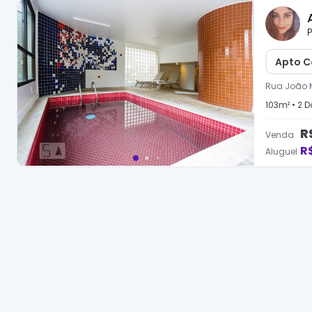
P
Apto C
Rua João 
103
m² •
2
Do
R
Venda
R
Aluguel