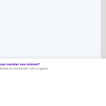
er vender seu imóvel?
ietários já venderam com a gente.
RA QUEM ESTÁ PROCURANDO