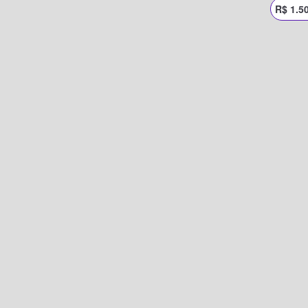
R$ 1.5