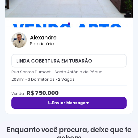
Alexandre
Proprietário
LINDA COBERTURA EM TUBARÃO
Rua Santos Dumont
-
Santo Antônio de Pádua
203
m² •
3
Dormitório
s
•
2
Vaga
s
R$
750.000
Venda
Enviar Mensagem
Enquanto você procura, deixe que te