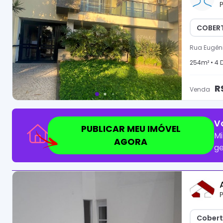
P
COBERT
Rua Eugêni
254
m² •
4
D
R
Venda
V
PUBLICAR MEU IMÓVEL
Mi
AGORA
ge
P
Cobert