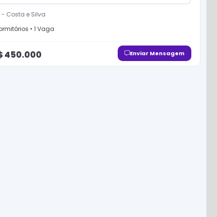
-
Costa e Silva
rmitório
s
•
1
Vaga
$
450.000
Enviar Mensagem