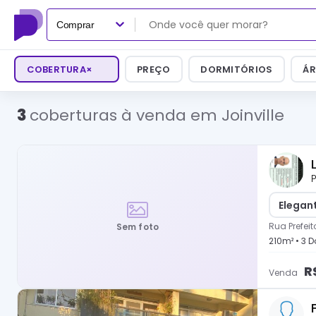
Comprar
COBERTURA
×
PREÇO
DORMITÓRIOS
ÁR
3
coberturas à venda em Joinville
P
Elegant
Rua Prefeit
Sem foto
210
m² •
3
Do
R
Venda