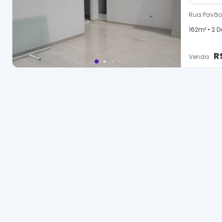
Rua Pavão
162
m² •
2
Do
R
Venda