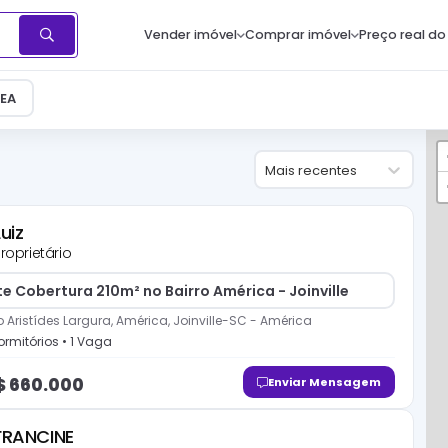
Vender imóvel
Comprar imóvel
Preço real do
EA
Mais recentes
Luiz
roprietário
e Cobertura 210m² no Bairro América - Joinville
o Aristídes Largura, América, Joinville-SC
-
América
rmitório
s
•
1
Vaga
$
660.000
Enviar Mensagem
FRANCINE