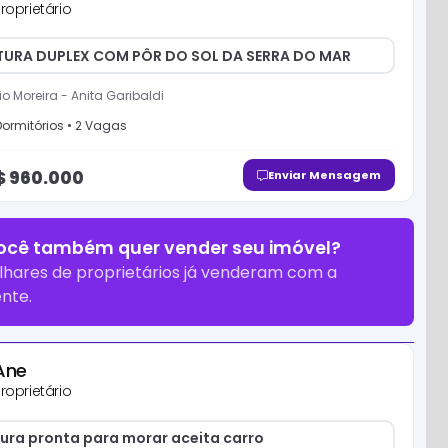
roprietário
URA DUPLEX COM PÔR DO SOL DA SERRA DO MAR
o Moreira
-
Anita Garibaldi
ormitório
s
•
2
Vaga
s
$
960.000
Enviar Mensagem
ocê também quer vender seu imóvel?
lhares de proprietários já venderam com a
nte.
Ane
roprietário
ura pronta para morar aceita carro