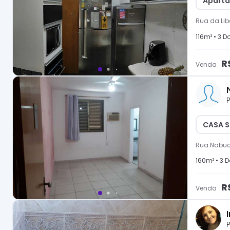
Aparta
Rua da Li
116
m² •
3
Do
R
Venda
P
CASA S
Rua Nabuc
160
m² •
3
D
R
Venda
I
P