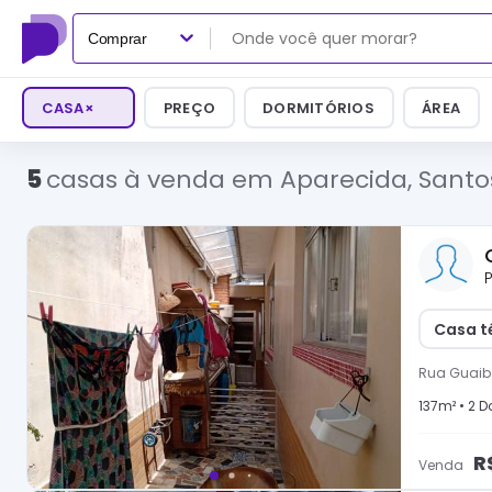
Comprar
CASA
×
PREÇO
DORMITÓRIOS
ÁREA
5
casas à venda em Aparecida, Santo
P
Casa t
Rua Guaib
137
m² •
2
Do
R
Venda