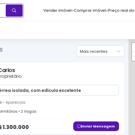
Vender imóvel
Comprar imóvel
Preço real do
s
Mais recentes
Carlos
roprietário
érrea isolada, com edícula excelente
ê
-
Aparecida
rmitório
s
•
2
Vaga
s
$
1.300.000
Enviar Mensagem