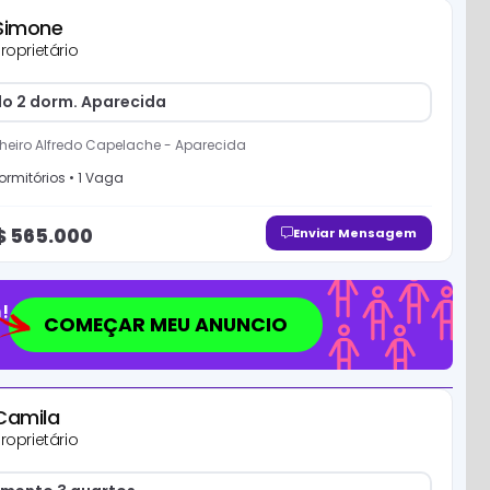
Simone
roprietário
o 2 dorm. Aparecida
eiro Alfredo Capelache
-
Aparecida
ormitório
s
•
1
Vaga
$
565.000
Enviar Mensagem
!
COMEÇAR MEU ANUNCIO
Camila
roprietário