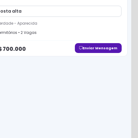
osta alta
berdade
-
Aparecida
rmitório
s
•
2
Vaga
s
$
700.000
Enviar Mensagem