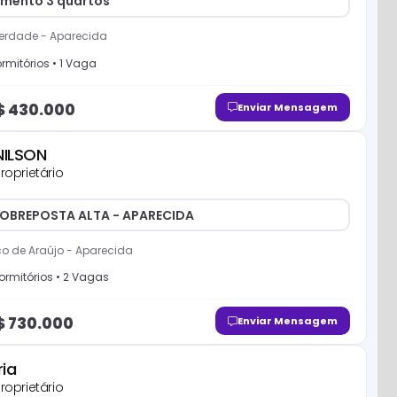
mento 3 quartos
berdade
-
Aparecida
rmitório
s
•
1
Vaga
$
430.000
Enviar Mensagem
NILSON
roprietário
OBREPOSTA ALTA - APARECIDA
o de Araújo
-
Aparecida
ormitório
s
•
2
Vaga
s
$
730.000
Enviar Mensagem
ria
roprietário