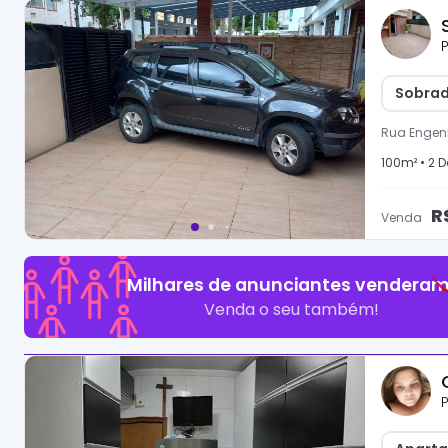
P
Sobrad
Rua Engenh
100
m² •
2
D
R
Venda
Milhares de anunciantes venderam
Venda o seu também!
P