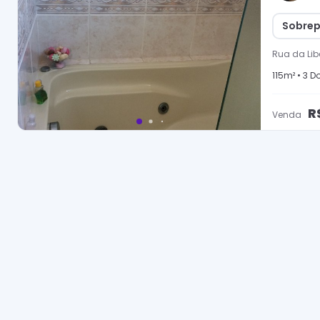
Sobrep
Rua da Li
115
m² •
3
Do
R
Venda