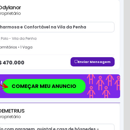
Odylanor
roprietário
harmosa e Confortável na Vila da Penha
 Polo
-
Vila da Penha
rmitório
s
•
1
Vaga
$
470.000
Enviar Mensagem
!
COMEÇAR MEU ANUNCIO
DEMETRIUS
roprietário
o com garagem, quintal e casa de hóspedes -