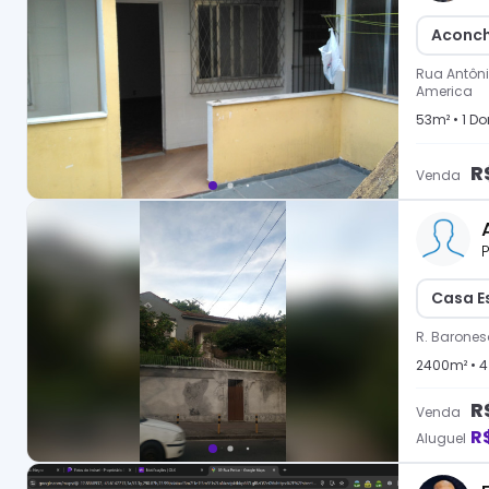
Aconch
Rua Antôni
America
53
m² •
1
Dor
R
Venda
P
Casa E
R. Baronesa
2400
m² •
4
R
Venda
R
Aluguel