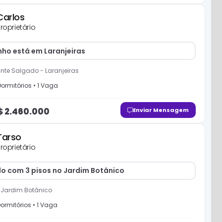
Carlos
roprietário
nho está em Laranjeiras
ante Salgado
-
Laranjeiras
ormitório
s
•
1
Vaga
$
2.460.000
Enviar Mensagem
Tarso
roprietário
o com 3 pisos no Jardim Botânico
-
Jardim Botânico
ormitório
s
•
1
Vaga