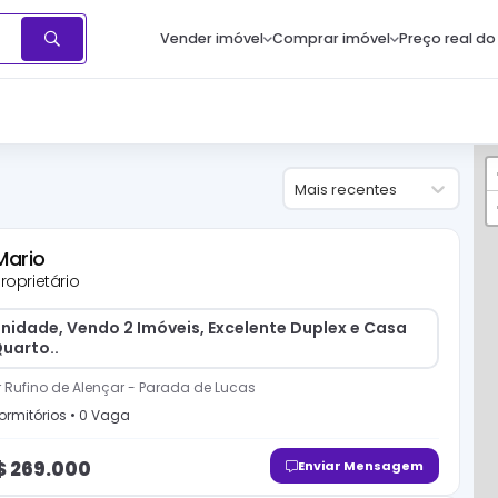
Vender imóvel
Comprar imóvel
Preço real do
Mais recentes
Mario
roprietário
nidade, Vendo 2 Imóveis, Excelente Duplex e Casa
uarto..
 Rufino de Alençar
-
Parada de Lucas
ormitório
s
•
0
Vaga
$
269.000
Enviar Mensagem