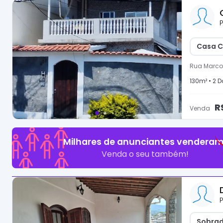
P
Casa C
Rua Marco
130
m² •
2
Do
R
Venda
Milhares de anunciantes venderam
Venda o seu também!
P
Sobrad