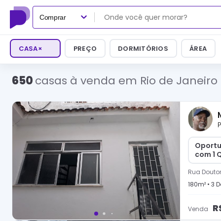
Comprar
CASA
×
PREÇO
DORMITÓRIOS
ÁREA
650
casas à venda em Rio de Janeiro
P
Oportu
com 1 Q
Rua Doutor
180
m² •
3
D
R
Venda