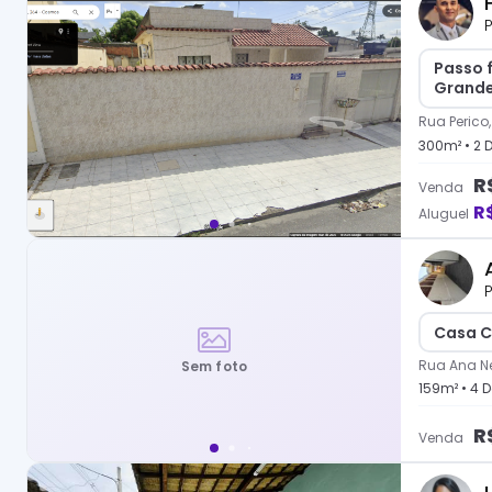
P
Passo 
Grande
Rua Perico
300
m² •
2
D
R
Venda
R
Aluguel
P
Casa C
Rua Ana Ne
Sem foto
159
m² •
4
D
R
Venda
R$ 170.000