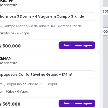
Lidiane
roprietário
R$ 1.000.000
R$ 850
harmosa 3 Dorms - 4 Vagas em Campo Grande
i, Campo Grande, Rio de Janeiro-RJ
-
Campo Grande
R$ 565.00
rmitório
s
•
4
Vaga
s
$
500.000
Enviar Mensagem
RENAN
roprietário
spaçosa e Confortável no Grajaú - 174m²
tu, Grajaú, Rio de Janeiro-RJ
-
Grajaú
ormitório
s
•
0
Vaga
R$ 8.000.000
$
565.000
Enviar Mensagem