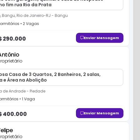
o fim rua Rio da Prata
, Bangu, Rio de Janeiro-RJ
-
Bangu
ormitório
s
•
2
Vaga
s
$
290.000
Enviar Mensagem
Antônio
roprietário
sa Casa de 3 Quartos, 2 Banheiros, 2 salas,
a e Área na Abolição
ra de Andrade
-
Piedade
rmitório
s
•
1
Vaga
$
400.000
Enviar Mensagem
Felipe
roprietário