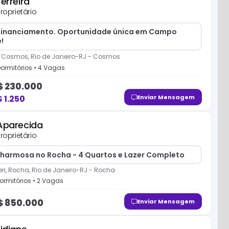
Ferreira
roprietário
financiamento. Oportunidade única em Campo
!
, Cosmos, Rio de Janeiro-RJ
-
Cosmos
ormitório
s
•
4
Vaga
s
$
230.000
$
1.250
Enviar Mensagem
R$ 200.000
Aparecida
R$ 269.000
roprietário
harmosa no Rocha - 4 Quartos e Lazer Completo
R$ 470.000
ri, Rocha, Rio de Janeiro-RJ
-
Rocha
ormitório
s
•
2
Vaga
s
$
850.000
Enviar Mensagem
R$ 400.000