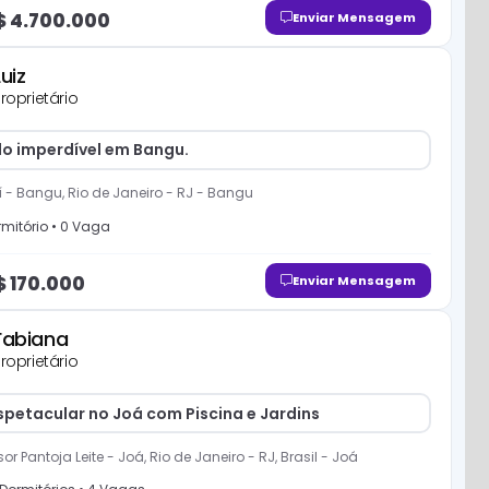
$
4.700.000
Enviar Mensagem
Luiz
roprietário
o imperdível em Bangu.
 - Bangu, Rio de Janeiro - RJ
-
Bangu
mitório
•
0
Vaga
$
170.000
Enviar Mensagem
Fabiana
roprietário
spetacular no Joá com Piscina e Jardins
or Pantoja Leite - Joá, Rio de Janeiro - RJ, Brasil
-
Joá