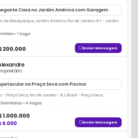
egante Casa no Jardim América com Garagem
o de Albuquerque, Jardim América, Rio de Janeiro-RJ
-
Jardim
mitório
•
1
Vaga
$
200.000
Enviar Mensagem
Alexandre
roprietário
spetacular na Praça Seca com Piscina
 - Praça Seca, Rio de Janeiro - RJ, Brasil
-
Praça Seca
Dormitório
s
•
4
Vaga
s
$
1.000.000
$
5.000
Enviar Mensagem