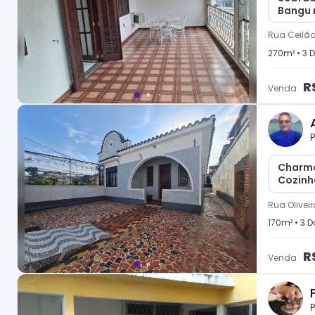
Bangu n
Rua Ceilão
270
m² •
3
D
R
Venda
P
Charmo
Cozinh
Rua Olivei
170
m² •
3
Do
R
Venda
P