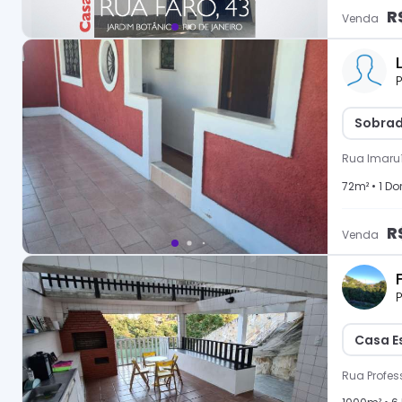
R
Venda
P
Sobrad
Rua Imaruí
72
m² •
1
Dor
R
Venda
P
Casa E
Rua Profess