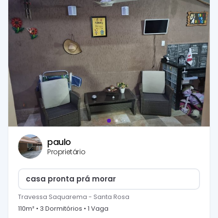
paulo
Proprietário
casa pronta prá morar
Travessa Saquarema
-
Santa Rosa
110
m² •
3
Dormitório
s
•
1
Vaga