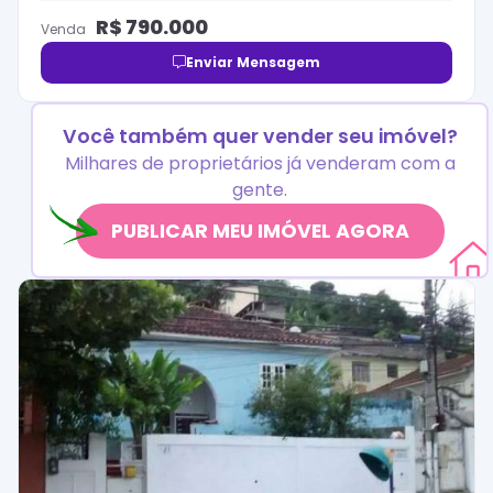
R$
790.000
Venda
Enviar Mensagem
Você também quer vender seu imóvel?
Milhares de proprietários já venderam com a
gente.
PUBLICAR MEU IMÓVEL AGORA