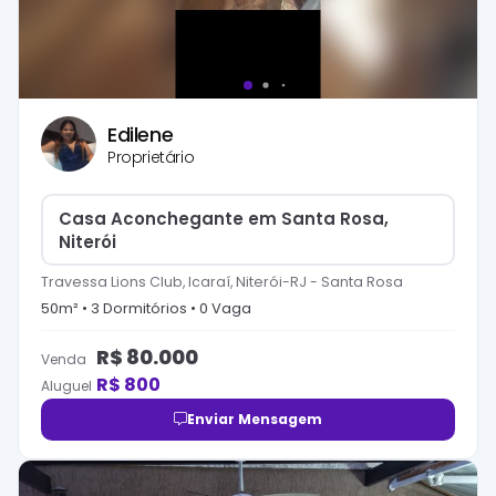
Edilene
Proprietário
Casa Aconchegante em Santa Rosa,
Niterói
Travessa Lions Club, Icaraí, Niterói-RJ
-
Santa Rosa
50
m² •
3
Dormitório
s
•
0
Vaga
R$
80.000
Venda
R$
800
Aluguel
Enviar Mensagem