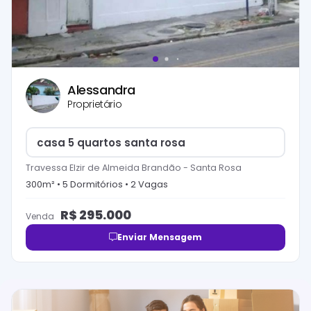
Alessandra
Proprietário
casa 5 quartos santa rosa
Travessa Elzir de Almeida Brandão
-
Santa Rosa
300
m² •
5
Dormitório
s
•
2
Vaga
s
R$
295.000
Venda
Enviar Mensagem