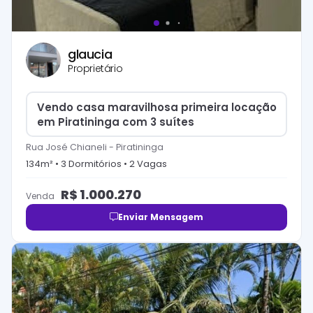
glaucia
Proprietário
Vendo casa maravilhosa primeira locação
em Piratininga com 3 suítes
Rua José Chianeli
-
Piratininga
134
m² •
3
Dormitório
s
•
2
Vaga
s
R$
1.000.270
Venda
Enviar Mensagem