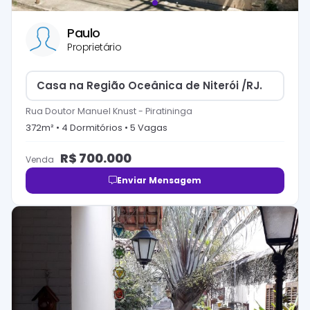
Paulo
Proprietário
Casa na Região Oceânica de Niterói /RJ.
Rua Doutor Manuel Knust
-
Piratininga
372
m² •
4
Dormitório
s
•
5
Vaga
s
R$
700.000
Venda
Enviar Mensagem