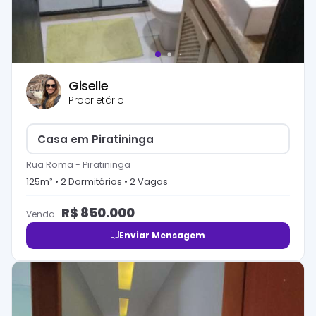
Giselle
Proprietário
Casa em Piratininga
Rua Roma
-
Piratininga
125
m² •
2
Dormitório
s
•
2
Vaga
s
R$
850.000
Venda
Enviar Mensagem