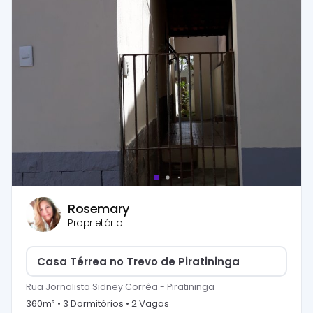
Rosemary
Proprietário
Casa Térrea no Trevo de Piratininga
Rua Jornalista Sidney Corrêa
-
Piratininga
360
m² •
3
Dormitório
s
•
2
Vaga
s