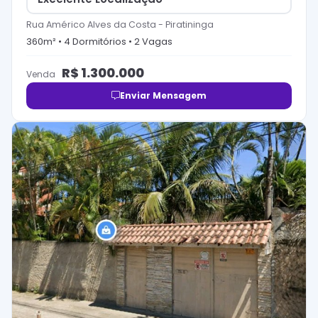
Rua Américo Alves da Costa
-
Piratininga
360
m² •
4
Dormitório
s
•
2
Vaga
s
R$
1.300.000
Venda
Enviar Mensagem