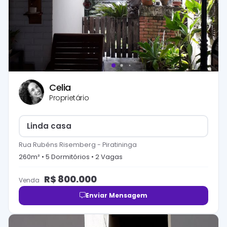
Celia
Proprietário
Linda casa
Rua Rubéns Risemberg
-
Piratininga
260
m² •
5
Dormitório
s
•
2
Vaga
s
R$
800.000
Venda
Enviar Mensagem