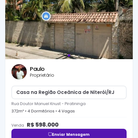
Paulo
Proprietário
Casa na Região Oceânica de Niterói/RJ
Rua Doutor Manuel Knust
-
Piratininga
372
m² •
4
Dormitório
s
•
4
Vaga
s
R$
598.000
Venda
Enviar Mensagem