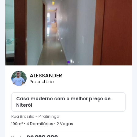
ALESSANDER
Proprietário
Casa moderno com o melhor preço de
Niterói
Rua Brasília
-
Piratininga
190
m² •
4
Dormitório
s
•
2
Vaga
s