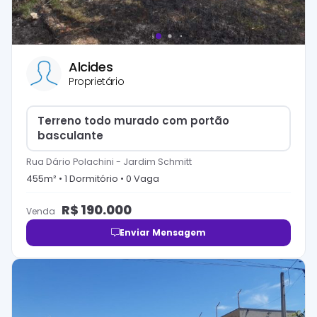
Alcides
Proprietário
Terreno todo murado com portão
basculante
Rua Dário Polachini
-
Jardim Schmitt
455
m² •
1
Dormitório
•
0
Vaga
R$
190.000
Venda
Enviar Mensagem