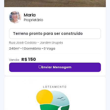
Maria
Proprietário
Terreno pronto para ser construído
Rua José Codolo
-
Jardim Urupês
240
m² •
1
Dormitório
•
0
Vaga
R$
150
Venda
Enviar Mensagem