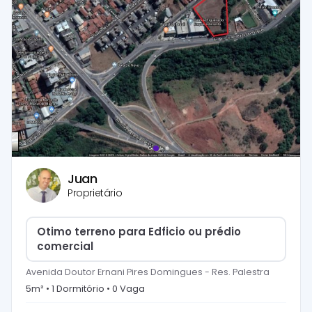
Juan
Proprietário
Otimo terreno para Edficio ou prédio
comercial
Avenida Doutor Ernani Pires Domingues
-
Res. Palestra
5
m² •
1
Dormitório
•
0
Vaga