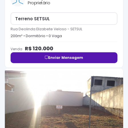
Proprietário
Terreno SETSUL
Rua Deolinda Elizabete Veloso
-
SETSUL
200
m² •
Dormitório
•
0
Vaga
R$
120.000
Venda
Enviar Mensagem