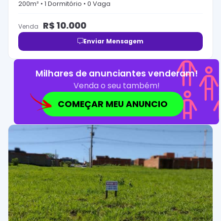
200
m² •
1
Dormitório
•
0
Vaga
R$
10.000
Venda
Enviar Mensagem
Milhares de anunciantes venderam!
Venda o seu também!
COMEÇAR MEU ANUNCIO