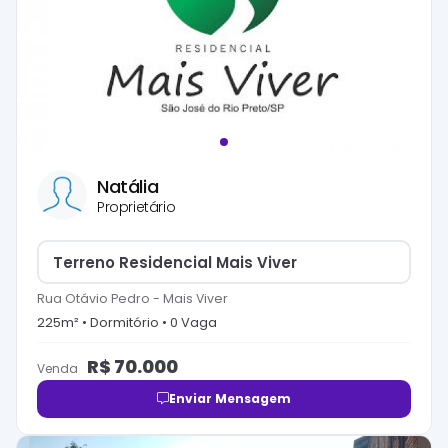
Natália
Proprietário
Terreno Residencial Mais Viver
Rua Otávio Pedro
-
Mais Viver
225
m² •
Dormitório
•
0
Vaga
R$
70.000
Venda
Enviar Mensagem