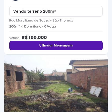
Vendo terreno 200m²
Rua Marciliano de Souza
-
São Thomaz
200
m² •
1
Dormitório
•
0
Vaga
R$
100.000
Venda
Enviar Mensagem