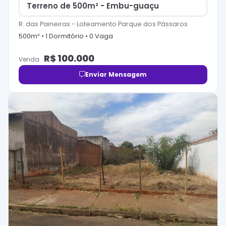
Terreno de 500m² - Embu-guaçu
R. das Paineiras
-
Loteamento Parque dos Pássaros
500
m² •
1
Dormitório
•
0
Vaga
R$
100.000
Venda
Enviar Mensagem