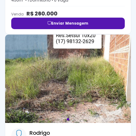
450
m² •
1
Dormitório
•
0
Vaga
R$
260.000
Venda
Enviar Mensagem
Rodrigo