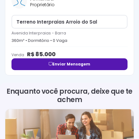
Proprietário
Terreno Interpraias Arroio do Sal
Avenida Interpraias
-
Barra
360
m² •
Dormitório
•
0
Vaga
R$
85.000
Venda
Enviar Mensagem
Enquanto você procura, deixe que te
achem