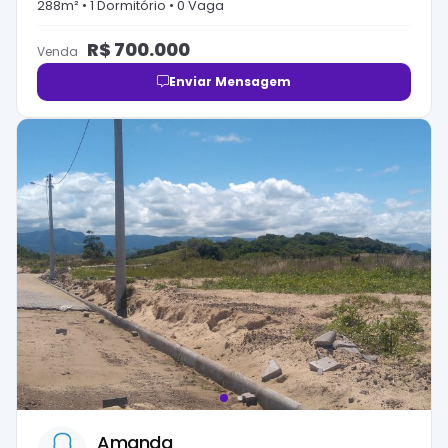
288
m² •
1
Dormitório
•
0
Vaga
R$
700.000
Venda
Enviar Mensagem
Amanda