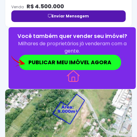
R$
4.500.000
Venda
Enviar Mensagem
Você também quer vender seu imóvel?
Milhares de proprietários já venderam com a
gente.
PUBLICAR MEU IMÓVEL AGORA