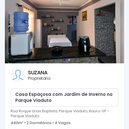
SUZANA
Proprietário
Casa Espaçosa com Jardim de Inverno no
Parque Viaduto
Rua Roque Urias Baptista, Parque Viaduto, Bauru-SP
-
Parque Viaduto
440
m² •
2
Dormitório
s
•
4
Vaga
s