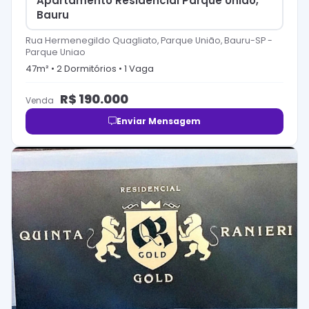
Apartamento Residencial Parque União,
Bauru
Rua Hermenegildo Quagliato, Parque União, Bauru-SP
-
Parque Uniao
47
m² •
2
Dormitório
s
•
1
Vaga
R$
190.000
Venda
Enviar Mensagem