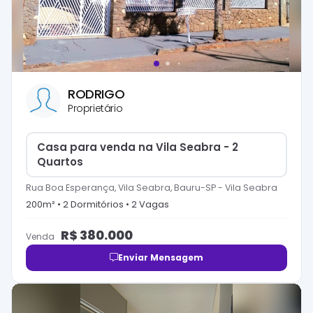
RODRIGO
Proprietário
Casa para venda na Vila Seabra - 2
Quartos
Rua Boa Esperança, Vila Seabra, Bauru-SP
-
Vila Seabra
200
m² •
2
Dormitório
s
•
2
Vaga
s
R$
380.000
Venda
Enviar Mensagem