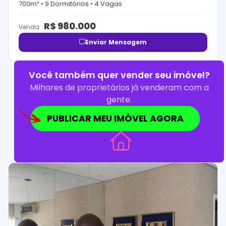
700
m² •
9
Dormitório
s
•
4
Vaga
s
R$
980.000
Venda
Enviar Mensagem
Você também quer vender seu imóvel?
Milhares de proprietários já venderam com a
gente.
PUBLICAR MEU IMÓVEL AGORA