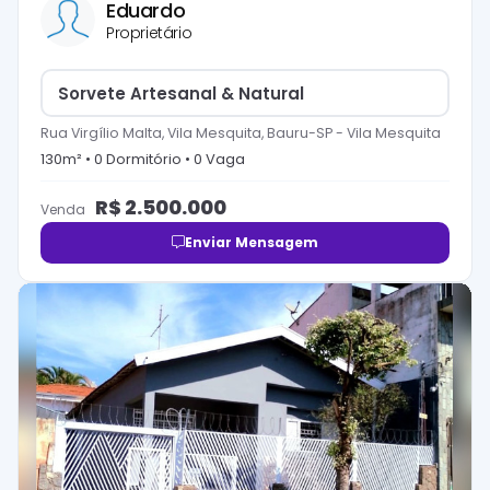
Eduardo
Proprietário
Sorvete Artesanal & Natural
Rua Virgílio Malta, Vila Mesquita, Bauru-SP
-
Vila Mesquita
130
m² •
0
Dormitório
•
0
Vaga
R$
2.500.000
Venda
Enviar Mensagem