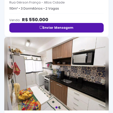
Rua Gérson França
-
Altos Cidade
110
m² •
3
Dormitório
s
•
2
Vaga
s
R$
550.000
Venda
Enviar Mensagem