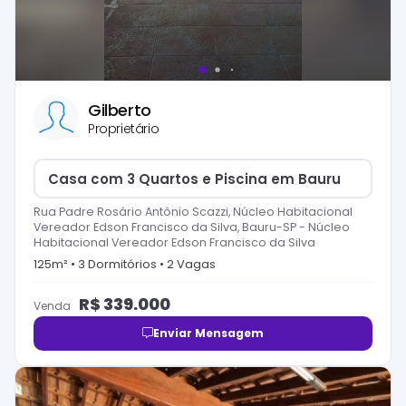
Gilberto
Proprietário
Casa com 3 Quartos e Piscina em Bauru
Rua Padre Rosário Antônio Scazzi, Núcleo Habitacional
Vereador Edson Francisco da Silva, Bauru-SP
-
Núcleo
Habitacional Vereador Edson Francisco da Silva
125
m² •
3
Dormitório
s
•
2
Vaga
s
R$
339.000
Venda
Enviar Mensagem