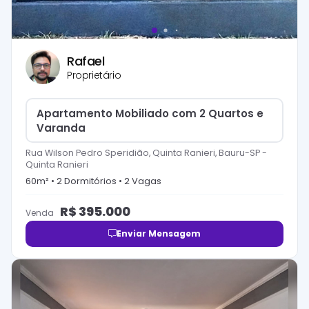
Rafael
Proprietário
Apartamento Mobiliado com 2 Quartos e
Varanda
Rua Wilson Pedro Speridião, Quinta Ranieri, Bauru-SP
-
Quinta Ranieri
60
m² •
2
Dormitório
s
•
2
Vaga
s
R$
395.000
Venda
Enviar Mensagem