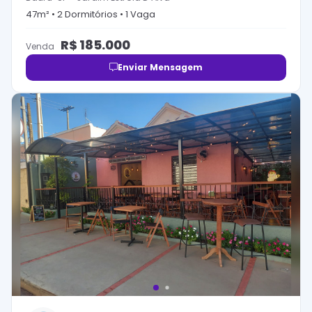
47
m² •
2
Dormitório
s
•
1
Vaga
R$
185.000
Venda
Enviar Mensagem