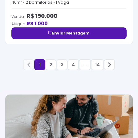
40
m² •
2
Dormitório
s
•
1
Vaga
R$
190.000
Venda
R$
1.000
Aluguel
Enviar Mensagem
1
2
3
4
...
14