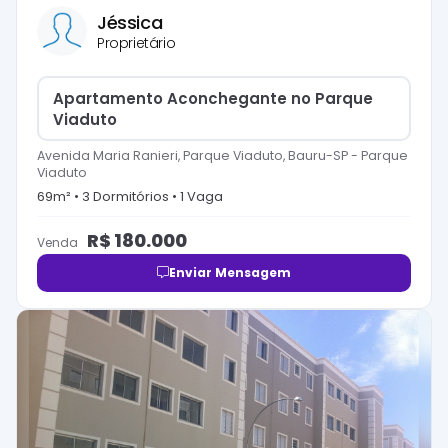
Jéssica
Proprietário
Apartamento Aconchegante no Parque
Viaduto
Avenida Maria Ranieri, Parque Viaduto, Bauru-SP
-
Parque
Viaduto
69
m² •
3
Dormitório
s
•
1
Vaga
R$
180.000
Venda
Enviar Mensagem