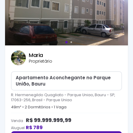
Maria
Proprietário
Apartamento Aconchegante no Parque
União, Bauru
R. Hermenegildo Quagliato - Parque Uniao, Bauru - SP,
17063-256, Brasil
-
Parque Uniao
49
m² •
2
Dormitório
s
•
1
Vaga
R$
99.999.999,99
Venda
R$
789
Aluguel