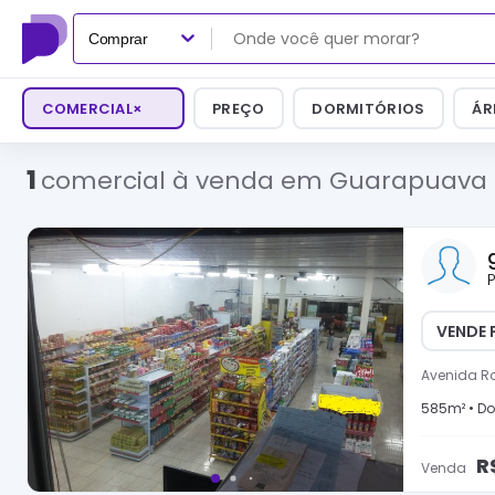
Comprar
COMERCIAL
×
PREÇO
DORMITÓRIOS
ÁR
1
comercial à venda em Guarapuava
P
VENDE 
Avenida Ro
585
m² •
Do
R
Venda