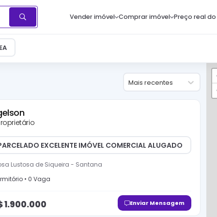
Vender imóvel
Comprar imóvel
Preço real do
EA
Mais recentes
gelson
roprietário
PARCELADO EXCELENTE IMÓVEL COMERCIAL ALUGADO
sa Lustosa de Siqueira
-
Santana
rmitório
•
0
Vaga
$
1.900.000
Enviar Mensagem