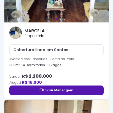
MARCELA
Proprietário
Cobertura linda em Santos
Avenida dos Bancários
-
Ponta da Praia
388
m² •
4
Dormitório
s
•
3
Vaga
s
R$
2.200.000
Venda
R$
16.000
Aluguel
Enviar Mensagem