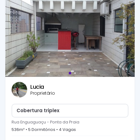
Lucia
Proprietário
Cobertura triplex
Rua Enguaguaçu
-
Ponta da Praia
536
m² •
5
Dormitório
s
•
4
Vaga
s