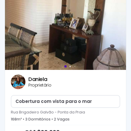
Daniela
Proprietário
Cobertura com vista para o mar
Rua Brigadeiro Galvão
-
Ponta da Praia
168
m² •
3
Dormitório
s
•
2
Vaga
s