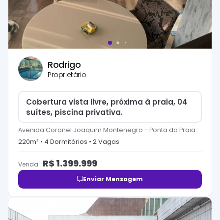
Rodrigo
Proprietário
Cobertura vista livre, próxima à praia, 04
suítes, piscina privativa.
Avenida Coronel Joaquim Montenegro
-
Ponta da Praia
220
m² •
4
Dormitório
s
•
2
Vaga
s
R$
1.399.999
Venda
Enviar Mensagem