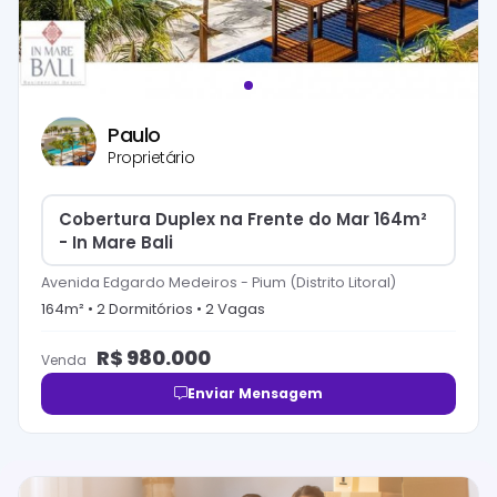
Paulo
Proprietário
Cobertura Duplex na Frente do Mar 164m²
- In Mare Bali
Avenida Edgardo Medeiros
-
Pium (Distrito Litoral)
164
m² •
2
Dormitório
s
•
2
Vaga
s
R$
980.000
Venda
Enviar Mensagem