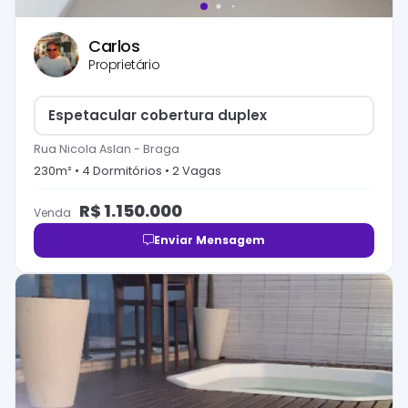
Carlos
Proprietário
Espetacular cobertura duplex
Rua Nicola Aslan
-
Braga
230
m² •
4
Dormitório
s
•
2
Vaga
s
R$
1.150.000
Venda
Enviar Mensagem