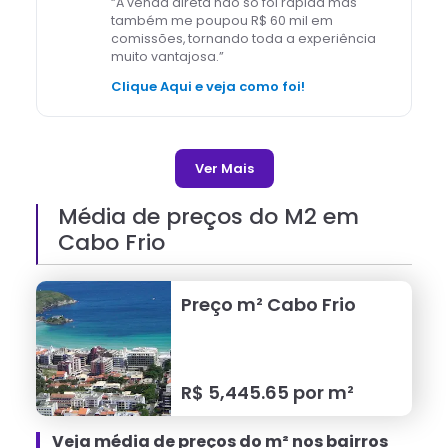
“
A venda direta não só foi rápida mas
também me poupou R$ 60 mil em
comissões, tornando toda a experiência
muito vantajosa.
”
Clique Aqui e veja como foi!
Ver Mais
Média de preços do M2 em
Cabo Frio
Preço m²
Cabo Frio
R$
5,445.65
por m²
Veja média de preços do m² nos bairros