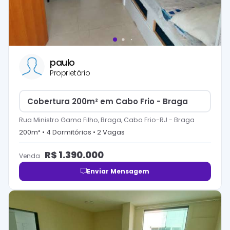
paulo
Proprietário
Cobertura 200m² em Cabo Frio - Braga
Rua Ministro Gama Filho, Braga, Cabo Frio-RJ
-
Braga
200
m² •
4
Dormitório
s
•
2
Vaga
s
R$
1.390.000
Venda
Enviar Mensagem