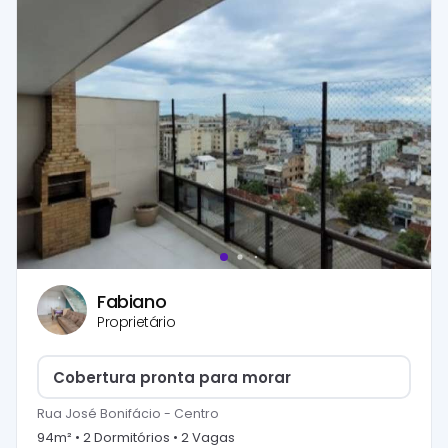
Fabiano
Proprietário
Cobertura pronta para morar
Rua José Bonifácio
-
Centro
94
m² •
2
Dormitório
s
•
2
Vaga
s