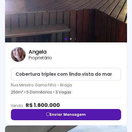
Angela
Proprietário
Cobertura triplex com linda vista do mar
Rua Ministro Gama Filho
-
Braga
250
m² •
5
Dormitório
s
•
3
Vaga
s
R$
1.600.000
Venda
Enviar Mensagem