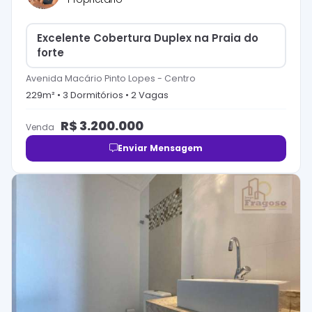
Excelente Cobertura Duplex na Praia do
forte
Avenida Macário Pinto Lopes
-
Centro
229
m² •
3
Dormitório
s
•
2
Vaga
s
R$
3.200.000
Venda
Enviar Mensagem