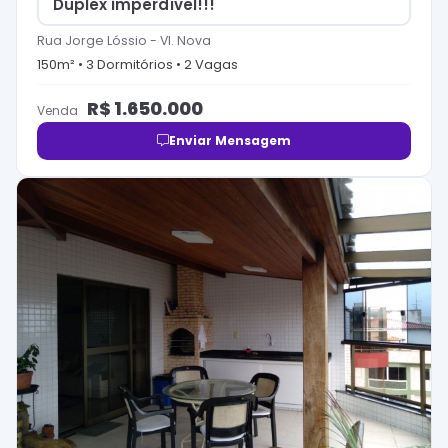
Duplex imperdível!!!
Rua Jorge Lóssio
-
Vl. Nova
150
m² •
3
Dormitório
s
•
2
Vaga
s
R$
1.650.000
Venda
Enviar Mensagem