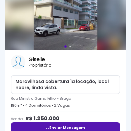
Giselle
Proprietário
Maravilhosa cobertura 1a locação, local
nobre, linda vista.
Rua Ministro Gama Filho
-
Braga
180
m² •
4
Dormitório
s
•
2
Vaga
s
R$
1.250.000
Venda
Enviar Mensagem