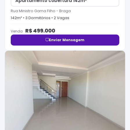
Apartamento cobertura 142m²
Rua Ministro Gama Filho
-
Braga
142
m² •
3
Dormitório
s
•
2
Vaga
s
R$
499.000
Venda
Enviar Mensagem