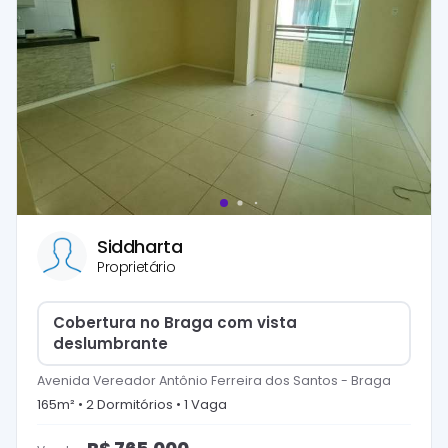
Siddharta
Proprietário
Cobertura no Braga com vista
deslumbrante
Avenida Vereador Antônio Ferreira dos Santos
-
Braga
165
m² •
2
Dormitório
s
•
1
Vaga