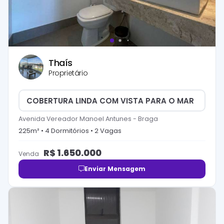
Thaís
Proprietário
COBERTURA LINDA COM VISTA PARA O MAR
Avenida Vereador Manoel Antunes
-
Braga
225
m² •
4
Dormitório
s
•
2
Vaga
s
R$
1.650.000
Venda
Enviar Mensagem