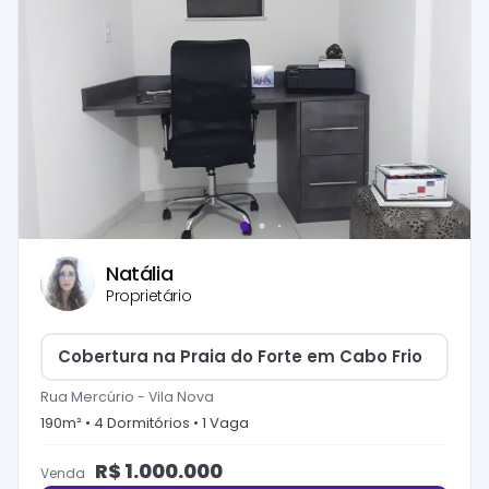
Natália
Proprietário
Cobertura na Praia do Forte em Cabo Frio
Rua Mercúrio
-
Vila Nova
190
m² •
4
Dormitório
s
•
1
Vaga
R$
1.000.000
Venda