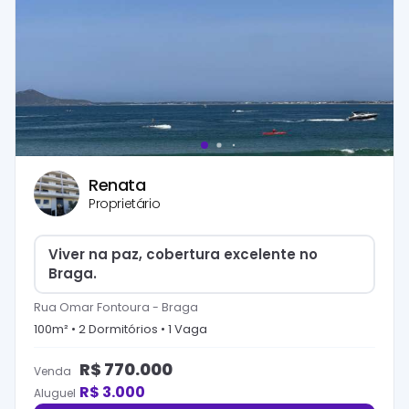
Renata
Proprietário
Viver na paz, cobertura excelente no
Braga.
Rua Omar Fontoura
-
Braga
100
m² •
2
Dormitório
s
•
1
Vaga
R$
770.000
Venda
R$
3.000
Aluguel