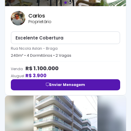
Carlos
Proprietário
Excelente Cobertura
Rua Nicola Aslan
-
Braga
240
m² •
4
Dormitório
s
•
2
Vaga
s
R$
1.100.000
Venda
R$
3.900
Aluguel
Enviar Mensagem