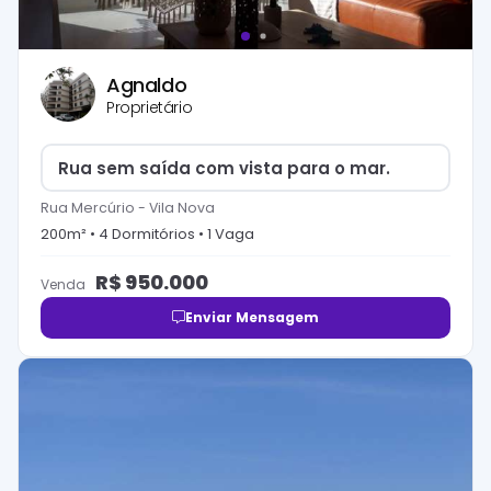
Agnaldo
Proprietário
Rua sem saída com vista para o mar.
Rua Mercúrio
-
Vila Nova
200
m² •
4
Dormitório
s
•
1
Vaga
R$
950.000
Venda
Enviar Mensagem