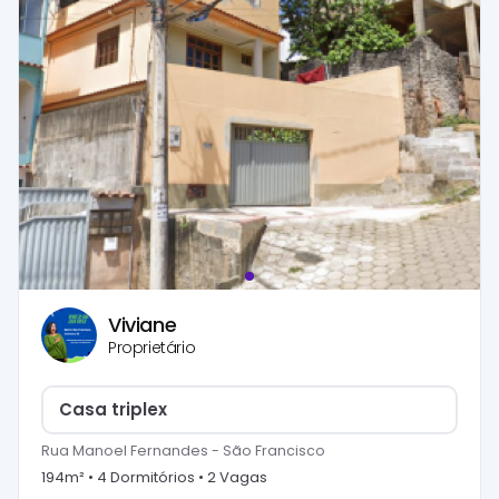
Viviane
Proprietário
Casa triplex
Rua Manoel Fernandes
-
São Francisco
194
m² •
4
Dormitório
s
•
2
Vaga
s