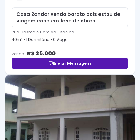
Casa 2andar vendo barato pois estou de
viagem casa em fase de obras
Rua Cosme e Damião
-
Itacibá
40
m² •
1
Dormitório
•
0
Vaga
R$
35.000
Venda
Enviar Mensagem