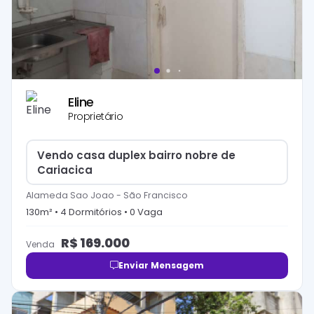
Eline
Proprietário
Vendo casa duplex bairro nobre de
Cariacica
Alameda Sao Joao
-
São Francisco
130
m² •
4
Dormitório
s
•
0
Vaga
R$
169.000
Venda
Enviar Mensagem