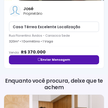
José
Proprietário
Casa Térrea Excelente Localização
Rua Florentino Ávidos
-
Cariacica Sede
320
m² •
1
Dormitório
•
1
Vaga
R$
370.000
Venda
Enviar Mensagem
Enquanto você procura, deixe que te
achem