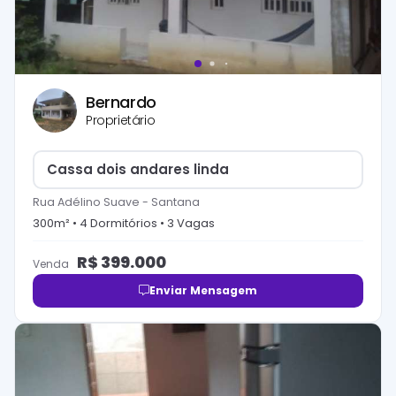
Bernardo
Proprietário
Cassa dois andares linda
Rua Adélino Suave
-
Santana
300
m² •
4
Dormitório
s
•
3
Vaga
s
R$
399.000
Venda
Enviar Mensagem