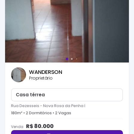
WANDERSON
Proprietário
Casa térrea
Rua Dezesseis
-
Nova Rosa da Penha I
180
m² •
2
Dormitório
s
•
2
Vaga
s
R$
80.000
Venda