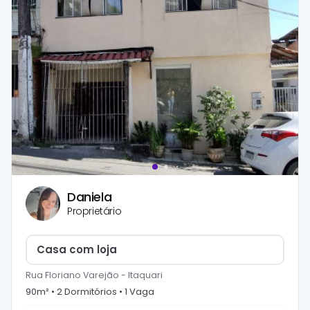
Daniela
Proprietário
Casa com loja
Rua Floriano Varejão
-
Itaquari
90
m² •
2
Dormitório
s
•
1
Vaga