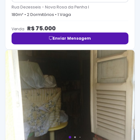
Rua Dezesseis
-
Nova Rosa da Penha I
180
m² •
2
Dormitório
s
•
1
Vaga
R$
75.000
Venda
Enviar Mensagem