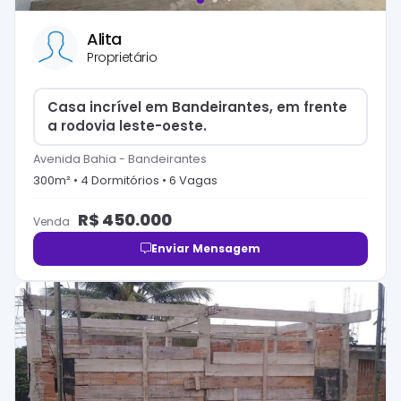
Alita
Proprietário
Casa incrível em Bandeirantes, em frente
a rodovia leste-oeste.
Avenida Bahia
-
Bandeirantes
300
m² •
4
Dormitório
s
•
6
Vaga
s
R$
450.000
Venda
Enviar Mensagem