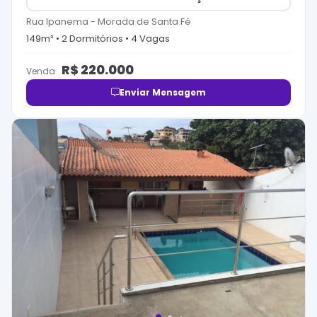
Rua Ipanema
-
Morada de Santa Fé
149
m² •
2
Dormitório
s
•
4
Vaga
s
R$
220.000
Venda
Enviar Mensagem