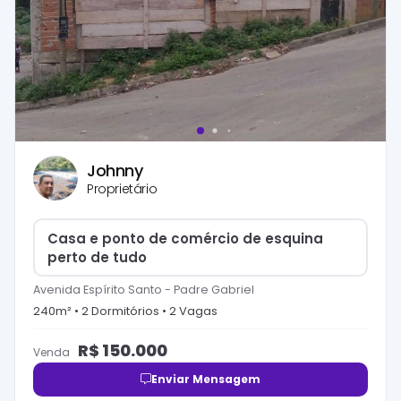
Johnny
Proprietário
Casa e ponto de comércio de esquina
perto de tudo
Avenida Espírito Santo
-
Padre Gabriel
240
m² •
2
Dormitório
s
•
2
Vaga
s
R$
150.000
Venda
Enviar Mensagem