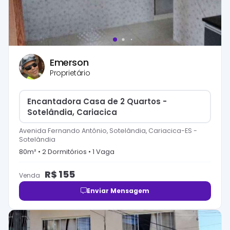
Emerson
Proprietário
Encantadora Casa de 2 Quartos -
Sotelândia, Cariacica
Avenida Fernando Antônio, Sotelândia, Cariacica-ES
-
Sotelândia
80
m² •
2
Dormitório
s
•
1
Vaga
R$
155
Venda
Enviar Mensagem