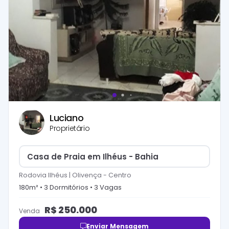
Luciano
Proprietário
Casa de Praia em Ilhéus - Bahia
Rodovia Ilhéus | Olivença
-
Centro
180
m² •
3
Dormitório
s
•
3
Vaga
s
R$
250.000
Venda
Enviar Mensagem