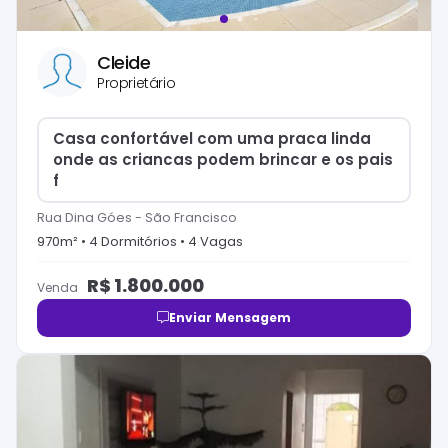
Cleide
Proprietário
Casa confortável com uma praca linda
onde as criancas podem brincar e os pais
f
Rua Dina Góes
-
São Francisco
970
m² •
4
Dormitório
s
•
4
Vaga
s
R$
1.800.000
Venda
Enviar Mensagem