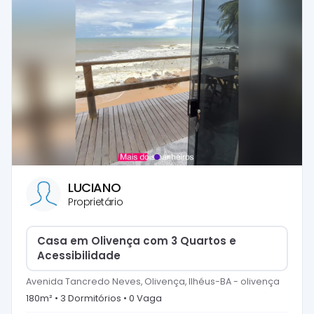
LUCIANO
Proprietário
Casa em Olivença com 3 Quartos e
Acessibilidade
Avenida Tancredo Neves, Olivença, Ilhéus-BA
-
olivença
180
m² •
3
Dormitório
s
•
0
Vaga