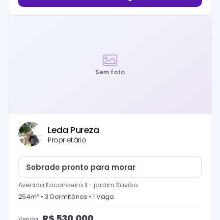
Sem foto
Leda Pureza
Proprietário
Sobrado pronto para morar
Avenida Itacanoeira II
-
jardim Savóia
254
m² •
3
Dormitório
s
•
1
Vaga
R$
530.000
Venda