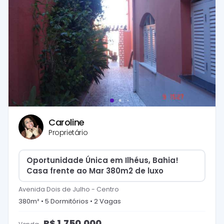
Caroline
Proprietário
Oportunidade Única em Ilhéus, Bahia!
Casa frente ao Mar 380m2 de luxo
Avenida Dois de Julho
-
Centro
380
m² •
5
Dormitório
s
•
2
Vaga
s
R$
1.750.000