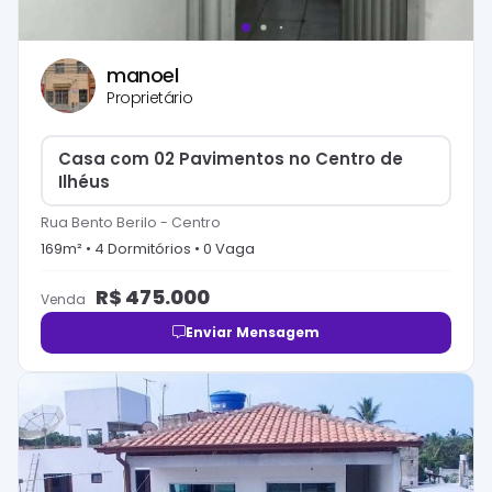
manoel
Proprietário
Casa com 02 Pavimentos no Centro de
Ilhéus
Rua Bento Berilo
-
Centro
169
m² •
4
Dormitório
s
•
0
Vaga
R$
475.000
Venda
Enviar Mensagem