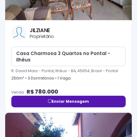
JILZIANE
Proprietário
Casa Charmosa 3 Quartos no Pontal -
Ilhéus
R. David Maia - Pontal, Ilhéus - BA, 45654, Brasil
-
Pontal
250
m² •
3
Dormitório
s
•
1
Vaga
R$
780.000
Venda
Enviar Mensagem