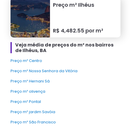
Preço m²
Ilhéus
R$
4,482.55
por m²
Veja média de preços do m² nos bairros
de Ilhéus, BA
Preço m² Centro
Preço m² Nossa Senhora da Vitória
Preço m² Hernani Sá
Preço m² olivença
Preço m² Pontal
Preço m² jardim Savóia
Preço m² São Francisco