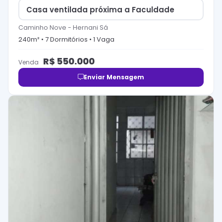
Casa ventilada próxima a Faculdade
Caminho Nove
-
Hernani Sá
240
m² •
7
Dormitório
s
•
1
Vaga
R$
550.000
Venda
Enviar Mensagem