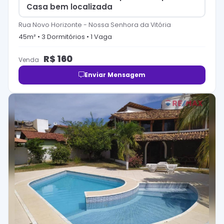
Casa bem localizada
Rua Novo Horizonte
-
Nossa Senhora da Vitória
45
m² •
3
Dormitório
s
•
1
Vaga
R$
160
Venda
Enviar Mensagem