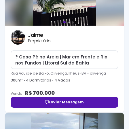
Jaime
Proprietário
? Casa Pé na Areia | Mar em Frente e Rio
nos Fundos | Litoral Sul da Bahia
Rua Acuípe de Baixo, Olivença, Ilhéus-BA
-
olivença
300
m² •
4
Dormitório
s
•
4
Vaga
s
R$
700.000
Venda
Enviar Mensagem