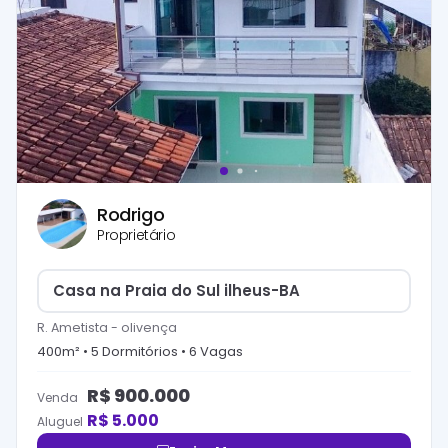
Rodrigo
Proprietário
Casa na Praia do Sul ilheus-BA
R. Ametista
-
olivença
400
m² •
5
Dormitório
s
•
6
Vaga
s
R$
900.000
Venda
R$
5.000
Aluguel