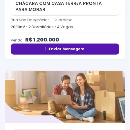
CHÁCARA COM CASA TÉRREA PRONTA
PARA MORAR
Rua São Deográcias
-
Guaratiba
2000
m² •
2
Dormitório
s
•
4
Vaga
s
R$
1.200.000
Venda
Enviar Mensagem