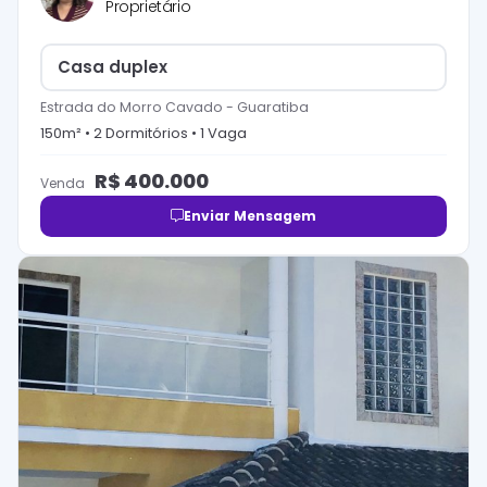
Proprietário
Casa duplex
Estrada do Morro Cavado
-
Guaratiba
150
m² •
2
Dormitório
s
•
1
Vaga
R$
400.000
Venda
Enviar Mensagem