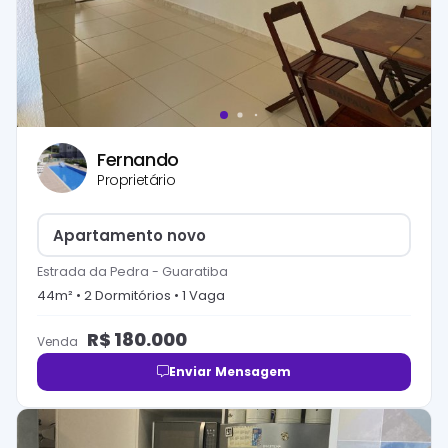
Fernando
Proprietário
Apartamento novo
Estrada da Pedra
-
Guaratiba
44
m² •
2
Dormitório
s
•
1
Vaga
R$
180.000
Venda
Enviar Mensagem