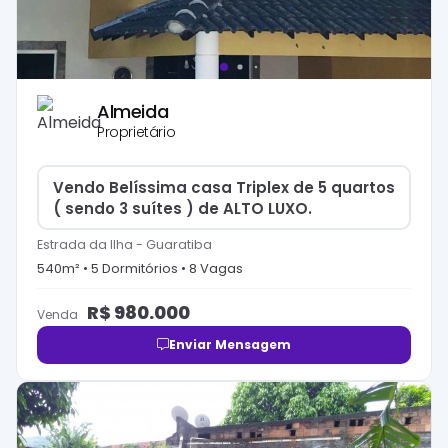
Almeida
Proprietário
Vendo Belíssima casa Triplex de 5 quartos
( sendo 3 suítes ) de ALTO LUXO.
Estrada da Ilha
-
Guaratiba
540
m² •
5
Dormitório
s
•
8
Vaga
s
R$
980.000
Venda
Enviar Mensagem