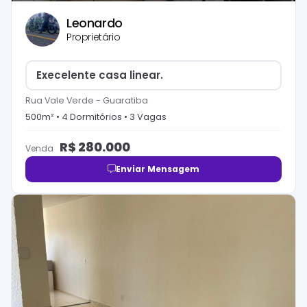
Leonardo
Proprietário
Execelente casa linear.
Rua Vale Verde
-
Guaratiba
500
m² •
4
Dormitório
s
•
3
Vaga
s
R$
280.000
Venda
Enviar Mensagem