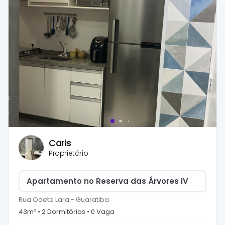
Caris
Proprietário
Apartamento no Reserva das Árvores IV
Rua Odete Lara
-
Guaratiba
43
m² •
2
Dormitório
s
•
0
Vaga