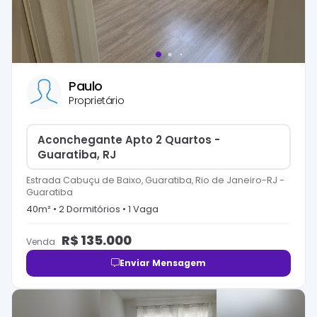
Paulo
Proprietário
Aconchegante Apto 2 Quartos -
Guaratiba, RJ
Estrada Cabuçu de Baixo, Guaratiba, Rio de Janeiro-RJ
-
Guaratiba
40
m² •
2
Dormitório
s
•
1
Vaga
R$
135.000
Venda
Enviar Mensagem