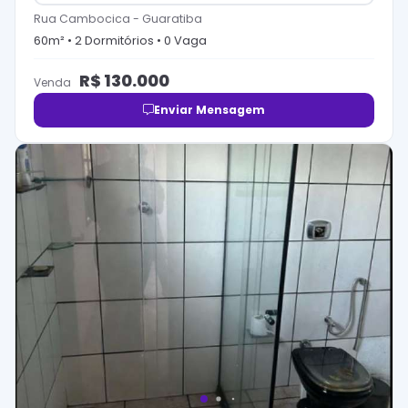
Rua Cambocica
-
Guaratiba
60
m² •
2
Dormitório
s
•
0
Vaga
R$
130.000
Venda
Enviar Mensagem