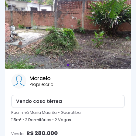
Marcelo
Proprietário
Vendo casa térrea
Rua Irmã Maria Maurita
-
Guaratiba
115
m² •
2
Dormitório
s
•
2
Vaga
s
R$
280.000
Venda