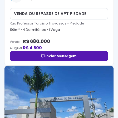
VENDA OU REPASSE DE APT PIEDADE
Rua Professor Tarcísio Travassos
-
Piedade
190
m² •
4
Dormitório
s
•
1
Vaga
R$
680.000
Venda
R$
4.500
Aluguel
Enviar Mensagem