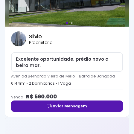
Silvio
Proprietário
Excelente oportunidade, prédio novo a
beira mar.
Avenida Bernardo Vieira de Melo
-
Barra de Jangada
6144
m² •
2
Dormitório
s
•
1
Vaga
R$
560.000
Venda
Enviar Mensagem