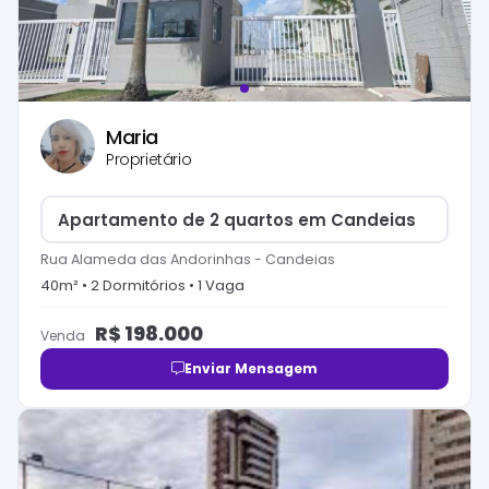
Maria
Proprietário
Apartamento de 2 quartos em Candeias
Rua Alameda das Andorinhas
-
Candeias
40
m² •
2
Dormitório
s
•
1
Vaga
R$
198.000
Venda
Enviar Mensagem