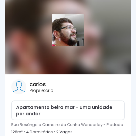
carlos
Proprietário
Apartamento beira mar - uma unidade
por andar
Rua Rosângela Carneiro da Cunha Wanderley
-
Piedade
128
m² •
4
Dormitório
s
•
2
Vaga
s