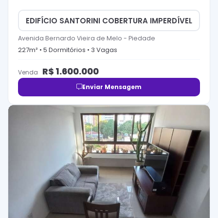
EDIFÍCIO SANTORINI COBERTURA IMPERDÍVEL
Avenida Bernardo Vieira de Melo
-
Piedade
227
m² •
5
Dormitório
s
•
3
Vaga
s
R$
1.600.000
Venda
Enviar Mensagem