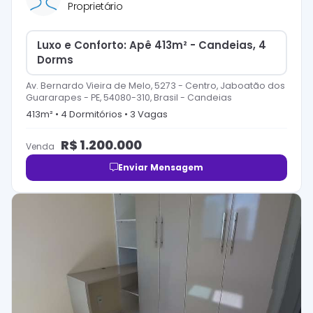
Proprietário
Luxo e Conforto: Apê 413m² - Candeias, 4
Dorms
Av. Bernardo Vieira de Melo, 5273 - Centro, Jaboatão dos
Guararapes - PE, 54080-310, Brasil
-
Candeias
413
m² •
4
Dormitório
s
•
3
Vaga
s
R$
1.200.000
Venda
Enviar Mensagem