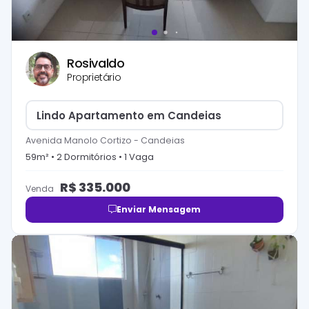
Rosivaldo
Proprietário
Lindo Apartamento em Candeias
Avenida Manolo Cortizo
-
Candeias
59
m² •
2
Dormitório
s
•
1
Vaga
R$
335.000
Venda
Enviar Mensagem