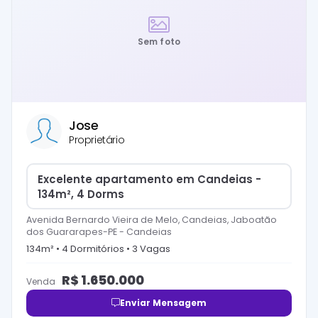
Sem foto
Jose
Proprietário
Excelente apartamento em Candeias -
134m², 4 Dorms
Avenida Bernardo Vieira de Melo, Candeias, Jaboatão
dos Guararapes-PE
-
Candeias
134
m² •
4
Dormitório
s
•
3
Vaga
s
R$
1.650.000
Venda
Enviar Mensagem