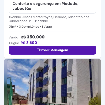
Conforto e segurança em Piedade,
Jaboatão
Avenida Ulisses Montarroyos, Piedade, Jaboatão dos
Guararapes-PE
-
Piedade
75
m² •
3
Dormitório
s
•
1
Vaga
R$
350.000
Venda
R$
3.500
Aluguel
Enviar Mensagem