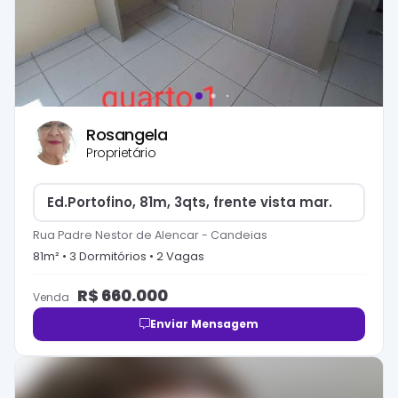
Rosangela
Proprietário
Ed.Portofino, 81m, 3qts, frente vista mar.
Rua Padre Nestor de Alencar
-
Candeias
81
m² •
3
Dormitório
s
•
2
Vaga
s
R$
660.000
Venda
Enviar Mensagem