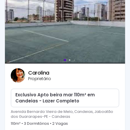
Carolina
Proprietário
Exclusivo Apto beira mar 110m² em
Candeias - Lazer Completo
Avenida Bernardo Vieira de Melo, Candeias, Jaboatão
dos Guararapes-PE
-
Candeias
110
m² •
3
Dormitório
s
•
2
Vaga
s