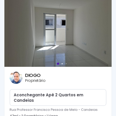
DIOGO
Proprietário
Aconchegante Apê 2 Quartos em
Candeias
Rua Professor Francisco Pessoa de Melo
-
Candeias
47
m² •
2
Dormitório
s
•
1
Vaga