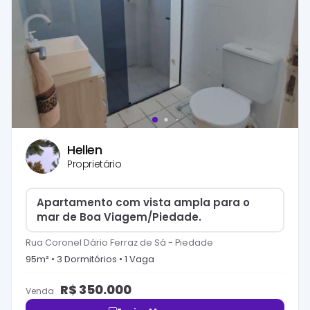
Hellen
Proprietário
Apartamento com vista ampla para o
mar de Boa Viagem/Piedade.
Rua Coronel Dário Ferraz de Sá
-
Piedade
95
m² •
3
Dormitório
s
•
1
Vaga
R$
350.000
Venda