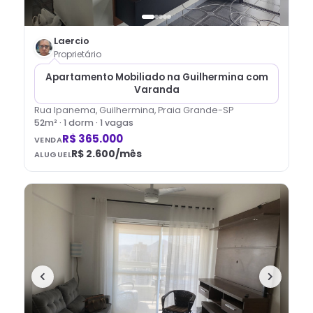
Laercio
Proprietário
Apartamento Mobiliado na Guilhermina com
Varanda
Rua Ipanema, Guilhermina, Praia Grande-SP
52
m² ·
1
dorm
· 1 vagas
R$ 365.000
VENDA
R$ 2.600
/mês
ALUGUEL