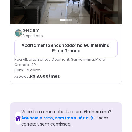
Serafim
Proprietário
Apartamento encantador na Guilhermina,
Praia Grande
Rua Alberto Santos Doumont, Guilhermina, Praia
Grande-SP
68
m² ·
2
dorm
R$ 3.500
/mês
ALUGUEL
Você tem
uma
cobertura
em
Guilhermina
?
Anuncie direto, sem imobiliária
— sem
corretor, sem comissão.