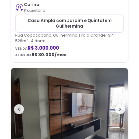
Carina
Proprietário
Casa Ampla com Jardim e Quintal em
Guilhermina
Rua Copacabana, Guilhermina, Praia Grande-SP
528
m² ·
4
dorm
R$ 3.000.000
VENDA
R$ 30.000
/mês
ALUGUEL