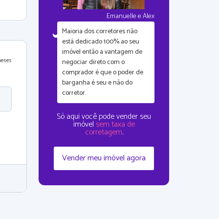
Emanuelle e Alex
Maioria dos corretores não
está dedicado 100% ao seu
imóvel então a vantagem de
meses
negociar direto com o
comprador é que
o poder de
barganha é seu
e não do
corretor.
Só aqui você pode vender seu
imóvel
sem taxa de
corretagem
.
Vender meu imóvel agora