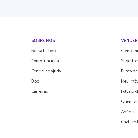
SOBRE NÓS
VENDER
Nossa história
Como an
Como funciona
Sugestõe
Central de ajuda
Busca de
Blog
Meu imóv
Carreiras
Fotos pro
Quem viu
Anúncio 
Chat em 