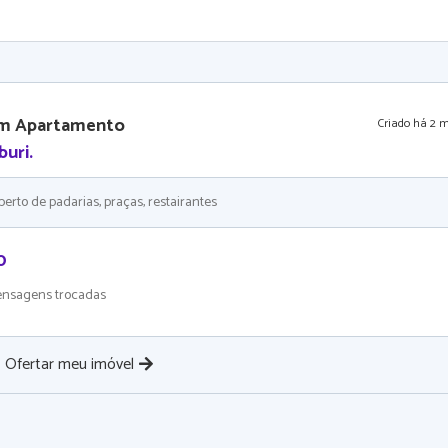
um Apartamento
Criado
há 2 
buri
.
perto de padarias, praças, restairantes
0
nsagens trocadas
Ofertar meu imóvel