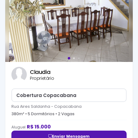
Claudia
Proprietário
Cobertura Copacabana
Rua Aires Saldanha
-
Copacabana
380
m² •
5
Dormitório
s
•
2
Vaga
s
R$
15.000
Aluguel
Enviar Mensagem