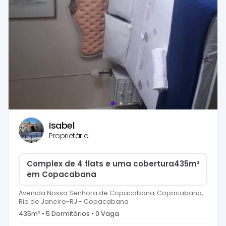
Isabel
Proprietário
Complex de 4 flats e uma cobertura435m²
em Copacabana
Avenida Nossa Senhora de Copacabana, Copacabana,
Rio de Janeiro-RJ
-
Copacabana
435
m² •
5
Dormitório
s
•
0
Vaga