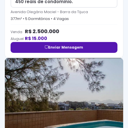
450 reais de condominio.
Avenida Olegário Maciel
-
Barra da Tijuca
377
m² •
5
Dormitório
s
•
4
Vaga
s
R$
2.500.000
Venda
R$
15.000
Aluguel
Enviar Mensagem