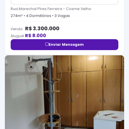
Rua Marechal Píres Ferreira
-
Cosme Velho
274
m² •
4
Dormitório
s
•
3
Vaga
s
R$
3.300.000
Venda
R$
8.000
Aluguel
Enviar Mensagem