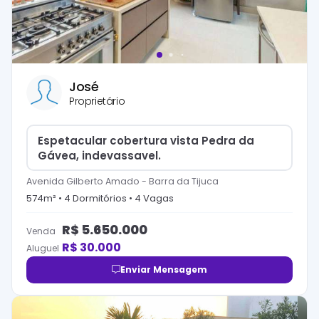
José
Proprietário
Espetacular cobertura vista Pedra da
Gávea, indevassavel.
Avenida Gilberto Amado
-
Barra da Tijuca
574
m² •
4
Dormitório
s
•
4
Vaga
s
R$
5.650.000
Venda
R$
30.000
Aluguel
Enviar Mensagem