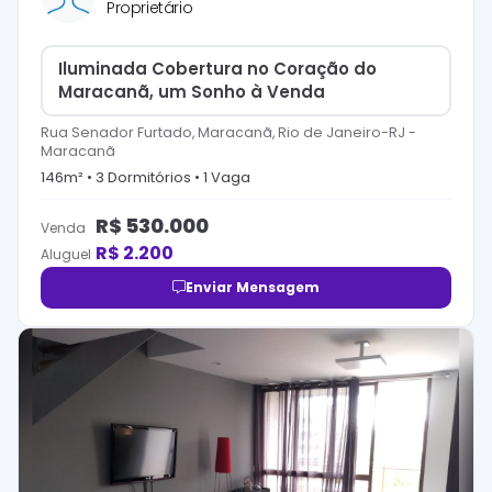
Proprietário
Iluminada Cobertura no Coração do
Maracanã, um Sonho à Venda
Rua Senador Furtado, Maracanã, Rio de Janeiro-RJ
-
Maracanã
146
m² •
3
Dormitório
s
•
1
Vaga
R$
530.000
Venda
R$
2.200
Aluguel
Enviar Mensagem