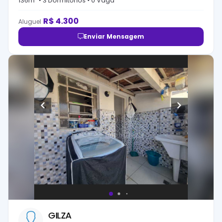
136
m² •
3
Dormitório
s
•
0
Vaga
R$
4.300
Aluguel
Enviar Mensagem
GILZA