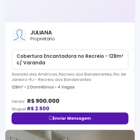
JULIANA
Proprietário
Cobertura Encantadora no Recreio - 128m²
c/ Varanda
Avenida das Américas, Recreio dos Bandeirantes, Rio de
Janeiro-RJ
-
Recreio dos Bandeirantes
128
m² •
2
Dormitório
s
•
4
Vaga
s
R$
900.000
Venda
R$
2.500
Aluguel
Enviar Mensagem