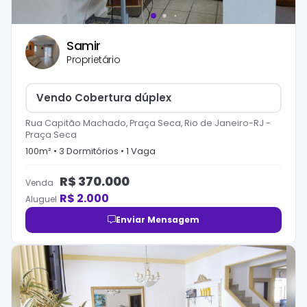
Samir
Proprietário
Vendo Cobertura dúplex
Rua Capitão Machado, Praça Seca, Rio de Janeiro-RJ
-
Praça Seca
100
m² •
3
Dormitório
s
•
1
Vaga
R$
370.000
Venda
R$
2.000
Aluguel
Enviar Mensagem