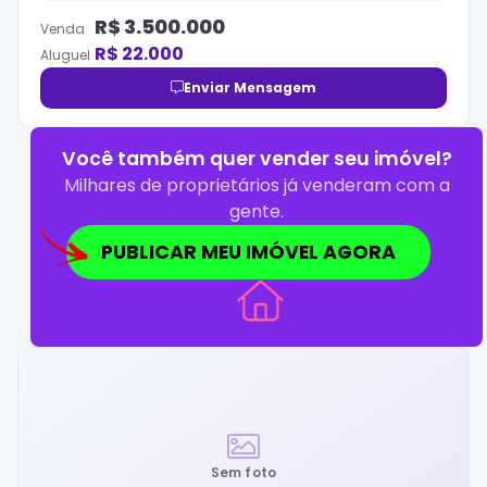
R$
3.500.000
Venda
R$
22.000
Aluguel
Enviar Mensagem
Você também quer vender seu imóvel?
Milhares de proprietários já venderam com a
gente.
PUBLICAR MEU IMÓVEL AGORA
Sem foto