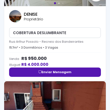
DENISE
Proprietário
COBERTURA DESLUMBRANTE
Rua Arthur Possolo
-
Recreio dos Bandeirantes
157
m² •
3
Dormitório
s
•
3
Vaga
s
R$
950.000
Venda
R$
4.000.000
Aluguel
Enviar Mensagem