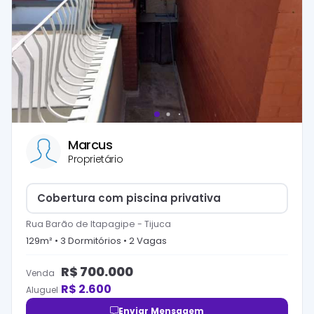
Marcus
Proprietário
Cobertura com piscina privativa
Rua Barão de Itapagipe
-
Tijuca
129
m² •
3
Dormitório
s
•
2
Vaga
s
R$
700.000
Venda
R$
2.600
Aluguel
Enviar Mensagem