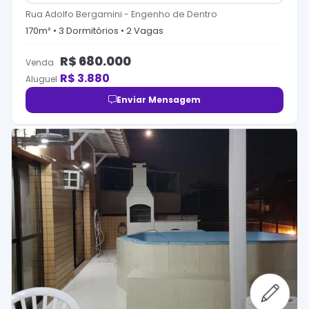
Rua Adolfo Bergamini
-
Engenho de Dentro
170
m² •
3
Dormitório
s
•
2
Vaga
s
R$
680.000
Venda
R$
3.880
Aluguel
Enviar Mensagem