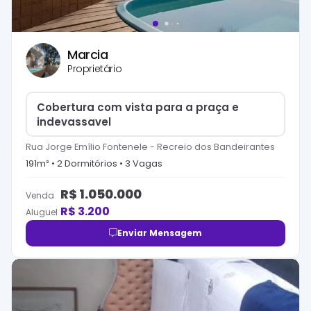
Marcia
Proprietário
Cobertura com vista para a praça e
indevassavel
Rua Jorge Emílio Fontenele
-
Recreio dos Bandeirantes
191
m² •
2
Dormitório
s
•
3
Vaga
s
R$
1.050.000
Venda
R$
3.200
Aluguel
Enviar Mensagem