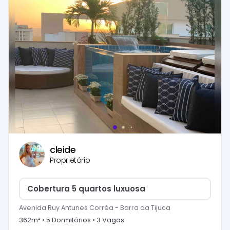
cleide
Proprietário
Cobertura 5 quartos luxuosa
Avenida Ruy Antunes Corréa
-
Barra da Tijuca
362
m² •
5
Dormitório
s
•
3
Vaga
s