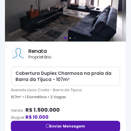
Renata
Proprietário
Cobertura Duplex Charmosa na praia da
Barra da Tijuca - 107m²
Avenida Lúcio Costa
-
Barra da Tijuca
107
m² •
1
Dormitório
•
2
Vaga
s
R$
1.500.000
Venda
R$
10.000
Aluguel
Enviar Mensagem