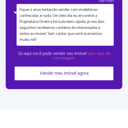
Taty Pilon
Fiquei
2 anos tentando vender com imobiliárias
conhecidas
e nada. Um belo dia eu encontrei a
Proprietário Direto e foi tudo bem rápido, já nos dias
seguintes recebemos contatos de interessados e
visitas ao imóvel. Sem contar que
você economiza
muito, né?
Só aqui você pode vender seu imóvel
sem taxa de
corretagem
.
Vender meu imóvel agora